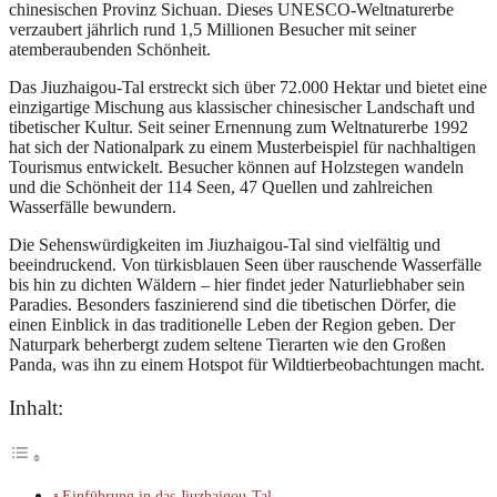
chinesischen Provinz Sichuan. Dieses UNESCO-Weltnaturerbe
verzaubert jährlich rund 1,5 Millionen Besucher mit seiner
atemberaubenden Schönheit.
Das Jiuzhaigou-Tal erstreckt sich über 72.000 Hektar und bietet eine
einzigartige Mischung aus klassischer chinesischer Landschaft und
tibetischer Kultur. Seit seiner Ernennung zum Weltnaturerbe 1992
hat sich der Nationalpark zu einem Musterbeispiel für nachhaltigen
Tourismus entwickelt. Besucher können auf Holzstegen wandeln
und die Schönheit der 114 Seen, 47 Quellen und zahlreichen
Wasserfälle bewundern.
Die Sehenswürdigkeiten im Jiuzhaigou-Tal sind vielfältig und
beeindruckend. Von türkisblauen Seen über rauschende Wasserfälle
bis hin zu dichten Wäldern – hier findet jeder Naturliebhaber sein
Paradies. Besonders faszinierend sind die tibetischen Dörfer, die
einen Einblick in das traditionelle Leben der Region geben. Der
Naturpark beherbergt zudem seltene Tierarten wie den Großen
Panda, was ihn zu einem Hotspot für Wildtierbeobachtungen macht.
Inhalt:
Einführung in das Jiuzhaigou-Tal