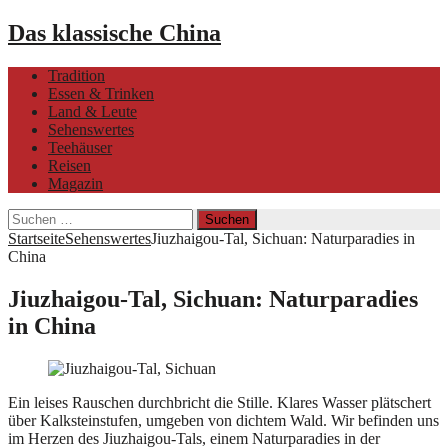
Das klassische China
Tradition
Essen & Trinken
Land & Leute
Sehenswertes
Teehäuser
Reisen
Magazin
Suchen
nach:
Startseite
Sehenswertes
Jiuzhaigou-Tal, Sichuan: Naturparadies in
China
Jiuzhaigou-Tal, Sichuan: Naturparadies
in China
Ein leises Rauschen durchbricht die Stille. Klares Wasser plätschert
über Kalksteinstufen, umgeben von dichtem Wald. Wir befinden uns
im Herzen des Jiuzhaigou-Tals, einem Naturparadies in der