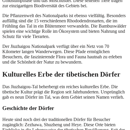
Goldstumpfnase und das Moschustier. Diese seltenen Tiere tragen
zur einzigartigen Biodiversität des Gebiets bei.
Die Pflanzenwelt des Nationalparks ist ebenso vielfältig. Besonders
auffällig sind die 15 verschiedenen Rhododendronarten, die im
Frühling das Tal in ein Blütenmeer verwandeln. Die Bambuswälder
spielen eine wichtige Rolle im Ökosystem und bieten Nahrung und
Schutz für viele Tierarten.
Der Jiuzhaigou Nationalpark verfügt über ein Netz von 70
Kilometer langen Wanderwegen. Diese Pfade ermöglichen
Besuchern, die faszinierende Flora und Fauna hautnah zu erleben
und die Schönheit der Natur zu bewundern.
Kulturelles Erbe der tibetischen Dörfer
Das Jiuzhaigou-Tal beherbergt ein reiches kulturelles Erbe. Die
tibetische Kultur prägt die Region seit Jahrhunderten. Ursprünglich
gab es neun Dörfer im Tal, was dem Gebiet seinen Namen verlieh.
Geschichte der Dörfer
Heute sind noch drei der traditionellen Dörfer für Besucher
zugänglich: Zezhawa, Shuzheng und Heye. Diese Orte bieten
Einblicke in die Lebensweise der tibetischen Bevölkerung. Seit der