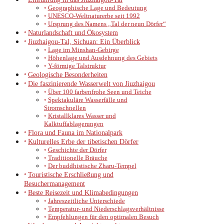
Geographische Lage und Bedeutung
UNESCO-Weltnaturerbe seit 1992
Ursprung des Namens „Tal der neun Dörfer“
Naturlandschaft und Ökosystem
Jiuzhaigou-Tal, Sichuan: Ein Überblick
Lage im Minshan-Gebirge
Höhenlage und Ausdehnung des Gebiets
Y-förmige Talstruktur
Geologische Besonderheiten
Die faszinierende Wasserwelt von Jiuzhaigou
Über 100 farbenfrohe Seen und Teiche
Spektakuläre Wasserfälle und
Stromschnellen
Kristallklares Wasser und
Kalktuffablagerungen
Flora und Fauna im Nationalpark
Kulturelles Erbe der tibetischen Dörfer
Geschichte der Dörfer
Traditionelle Bräuche
Der buddhistische Zharu-Tempel
Touristische Erschließung und
Besuchermanagement
Beste Reisezeit und Klimabedingungen
Jahreszeitliche Unterschiede
Temperatur- und Niederschlagsverhältnisse
Empfehlungen für den optimalen Besuch