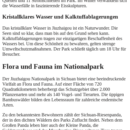
Quellen und 11 Stromschnellen im Park. Im Winter verwandeln sich
die Wasserfälle in faszinierende Eisskulpturen.
Kristallklares Wasser und Kalktuffablagerungen
Das kristallklare Wasser in Jiuzhaigou ist ein Naturwunder. Die
Seen sind so klar, dass man bis auf den Grund sehen kann.
Kalktuffablagerungen tragen zur einzigartigen Beschaffenheit des
Wassers bei. Um diese Schönheit zu bewahren, gelten strenge
Umweltschutzmaßnahmen. Der Park schließt täglich um 18 Uhr für
Besucher.
Flora und Fauna im Nationalpark
Der Jiuzhaigou Nationalpark in Sichuan bietet eine beeindruckende
Vielfalt an Flora und Fauna. Auf einer Fläche von 720
Quadratkilometern beherbergt das Schutzgebiet über 2.000
Pflanzenarten und mehr als 140 Vogel- und Tierarten. Die üppigen
Bambuswälder bilden den Lebensraum für zahlreiche endemische
Arten.
Zu den bekanntesten Bewohnern zählt der Sichuan-Riesenpanda,
der in den dichten Wäldern des Parks Zuflucht findet. Neben dem
Großen Panda leben hier auch der Kleine Panda, die