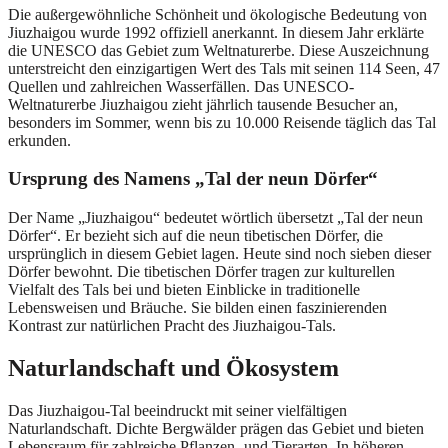
Die außergewöhnliche Schönheit und ökologische Bedeutung von
Jiuzhaigou wurde 1992 offiziell anerkannt. In diesem Jahr erklärte
die UNESCO das Gebiet zum Weltnaturerbe. Diese Auszeichnung
unterstreicht den einzigartigen Wert des Tals mit seinen 114 Seen, 47
Quellen und zahlreichen Wasserfällen. Das UNESCO-
Weltnaturerbe Jiuzhaigou zieht jährlich tausende Besucher an,
besonders im Sommer, wenn bis zu 10.000 Reisende täglich das Tal
erkunden.
Ursprung des Namens „Tal der neun Dörfer“
Der Name „Jiuzhaigou“ bedeutet wörtlich übersetzt „Tal der neun
Dörfer“. Er bezieht sich auf die neun tibetischen Dörfer, die
ursprünglich in diesem Gebiet lagen. Heute sind noch sieben dieser
Dörfer bewohnt. Die tibetischen Dörfer tragen zur kulturellen
Vielfalt des Tals bei und bieten Einblicke in traditionelle
Lebensweisen und Bräuche. Sie bilden einen faszinierenden
Kontrast zur natürlichen Pracht des Jiuzhaigou-Tals.
Naturlandschaft und Ökosystem
Das Jiuzhaigou-Tal beeindruckt mit seiner vielfältigen
Naturlandschaft. Dichte Bergwälder prägen das Gebiet und bieten
Lebensraum für zahlreiche Pflanzen- und Tierarten. In höheren