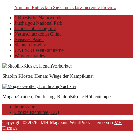
Yunnan: Entdecken Sie Chinas faszinierende Provinz
Chinesische Naturwunder
Jiuzhaigou National Park
Landschaftsfotografie
Naturschutzgebiet China
Reiseziel Asien
Sichuan Provinz
UNESCO Weltkulturerbe
Wanderparadies
Vorheriger
Shaolin-Kloster, Henan: Wiege der Kampfkunst
Nächster
Mogao-Grotten, Dunhuang: Buddhistische Höhlentempel
Impressum
Cookie-Richtlinie (EU)
Copyright © 2026 | MH Magazine WordPress Theme von
MH
Themes