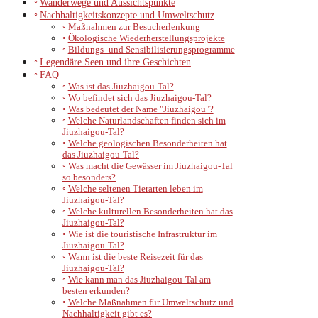
Wanderwege und Aussichtspunkte
Nachhaltigkeitskonzepte und Umweltschutz
Maßnahmen zur Besucherlenkung
Ökologische Wiederherstellungsprojekte
Bildungs- und Sensibilisierungsprogramme
Legendäre Seen und ihre Geschichten
FAQ
Was ist das Jiuzhaigou-Tal?
Wo befindet sich das Jiuzhaigou-Tal?
Was bedeutet der Name "Jiuzhaigou"?
Welche Naturlandschaften finden sich im
Jiuzhaigou-Tal?
Welche geologischen Besonderheiten hat
das Jiuzhaigou-Tal?
Was macht die Gewässer im Jiuzhaigou-Tal
so besonders?
Welche seltenen Tierarten leben im
Jiuzhaigou-Tal?
Welche kulturellen Besonderheiten hat das
Jiuzhaigou-Tal?
Wie ist die touristische Infrastruktur im
Jiuzhaigou-Tal?
Wann ist die beste Reisezeit für das
Jiuzhaigou-Tal?
Wie kann man das Jiuzhaigou-Tal am
besten erkunden?
Welche Maßnahmen für Umweltschutz und
Nachhaltigkeit gibt es?