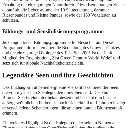
Erhaltung der einzigartigen Natur durch. Diese Bemühungen zielen
darauf ab, die Lebensräume der 10 Säugetierarten, darunter
Riesenpandas und Kleine Pandas, sowie der 160 Vogelarten zu
schützen.
Bildungs- und Sensibilisierungsprogramme
Jiuzhaigou bietet Bildungsprogramme für Besucher an. Diese
Programme informieren über die Bedeutung des Umweltschutzes
und die einzigartige Ökologie des Tals. Seit 2001 ist der Park
Mitglied der Organisation „21st Green Century World Wide“ und
setzt sich für globale Nachhaltigkeitsziele ein.
Legendäre Seen und ihre Geschichten
Das Jiuzhaigou-Tal beherbergt eine Vielzahl faszinierender Seen,
die von mystischen Seenlegenden umwoben sind. Der Fünf-
Blumen-See ist einer der bekanntesten und besticht durch seine
außergewöhnlichen Farben. Je nach Lichteinfall und Jahreszeit zeigt
er verschiedene Schattierungen, die an einen bunten Blumenstrauß
erinnern.
Ein weiteres Highlight ist der Spiegelsee, der seinem Namen alle
Ehre macht. Seine glatte Oberfläche reflektiert die umliegende