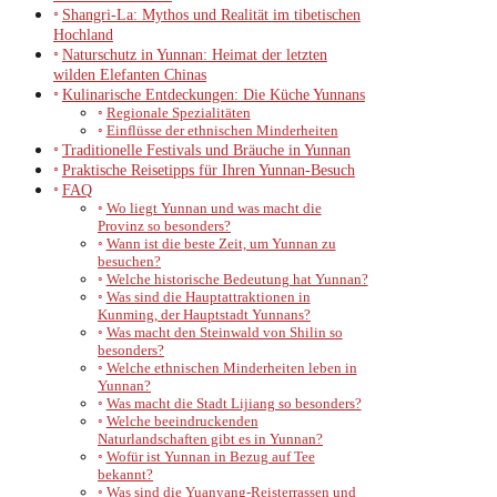
Shangri-La: Mythos und Realität im tibetischen
Hochland
Naturschutz in Yunnan: Heimat der letzten
wilden Elefanten Chinas
Kulinarische Entdeckungen: Die Küche Yunnans
Regionale Spezialitäten
Einflüsse der ethnischen Minderheiten
Traditionelle Festivals und Bräuche in Yunnan
Praktische Reisetipps für Ihren Yunnan-Besuch
FAQ
Wo liegt Yunnan und was macht die
Provinz so besonders?
Wann ist die beste Zeit, um Yunnan zu
besuchen?
Welche historische Bedeutung hat Yunnan?
Was sind die Hauptattraktionen in
Kunming, der Hauptstadt Yunnans?
Was macht den Steinwald von Shilin so
besonders?
Welche ethnischen Minderheiten leben in
Yunnan?
Was macht die Stadt Lijiang so besonders?
Welche beeindruckenden
Naturlandschaften gibt es in Yunnan?
Wofür ist Yunnan in Bezug auf Tee
bekannt?
Was sind die Yuanyang-Reisterrassen und