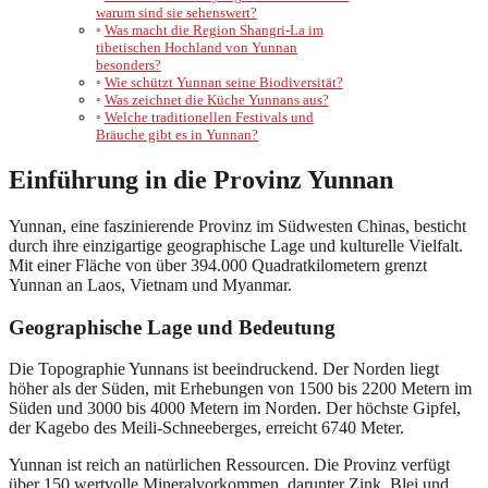
warum sind sie sehenswert?
Was macht die Region Shangri-La im
tibetischen Hochland von Yunnan
besonders?
Wie schützt Yunnan seine Biodiversität?
Was zeichnet die Küche Yunnans aus?
Welche traditionellen Festivals und
Bräuche gibt es in Yunnan?
Einführung in die Provinz Yunnan
Yunnan, eine faszinierende Provinz im Südwesten Chinas, besticht
durch ihre einzigartige geographische Lage und kulturelle Vielfalt.
Mit einer Fläche von über 394.000 Quadratkilometern grenzt
Yunnan an Laos, Vietnam und Myanmar.
Geographische Lage und Bedeutung
Die Topographie Yunnans ist beeindruckend. Der Norden liegt
höher als der Süden, mit Erhebungen von 1500 bis 2200 Metern im
Süden und 3000 bis 4000 Metern im Norden. Der höchste Gipfel,
der Kagebo des Meili-Schneeberges, erreicht 6740 Meter.
Yunnan ist reich an natürlichen Ressourcen. Die Provinz verfügt
über 150 wertvolle Mineralvorkommen, darunter Zink, Blei und