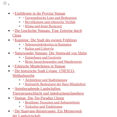
Einführung in die Provinz Yunnan
Geographische Lage und Bedeutung
Bevölkerung und ethnische Vielfalt
Klima und beste Reisezeit
Die Geschichte Yunnans: Eine Zeitreise durch
China
Kunming: Die Stadt des ewigen Frühlings
Sehenswürdigkeiten in Kunming
Kultur und Lifestyle
Naturwunder Yunnans: Der Steinwald von Shilin
Entstehung und Geologie
Beste Aussichtspunkte und Wanderwege
Ethnische Minderheiten in Yunnan
Die historische Stadt Lijiang: UNESCO-
Weltkulturerbe
Architektur und Stadtplanung
Kulturelle Bedeutung der Naxi-Minderheit
Atemberaubende Landschaften:
Tigersprungschlucht und Jadedrachenschneeberg
Yunnan: Das Tee-Paradies Chinas
Berühmte Teesorten und Anbaugebiete
Teekultur und Traditionen
Die Yuanyang-Reisterrassen: Ein Meisterwerk
der Landwirtschaft