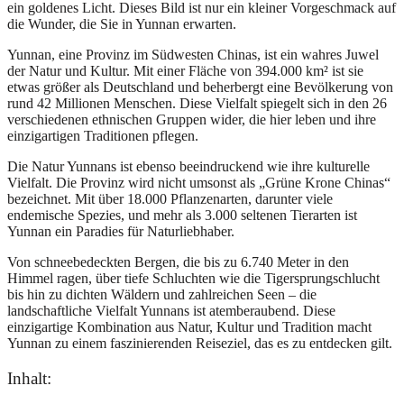
ein goldenes Licht. Dieses Bild ist nur ein kleiner Vorgeschmack auf
die Wunder, die Sie in Yunnan erwarten.
Yunnan, eine Provinz im Südwesten Chinas, ist ein wahres Juwel
der Natur und Kultur. Mit einer Fläche von 394.000 km² ist sie
etwas größer als Deutschland und beherbergt eine Bevölkerung von
rund 42 Millionen Menschen. Diese Vielfalt spiegelt sich in den 26
verschiedenen ethnischen Gruppen wider, die hier leben und ihre
einzigartigen Traditionen pflegen.
Die Natur Yunnans ist ebenso beeindruckend wie ihre kulturelle
Vielfalt. Die Provinz wird nicht umsonst als „Grüne Krone Chinas“
bezeichnet. Mit über 18.000 Pflanzenarten, darunter viele
endemische Spezies, und mehr als 3.000 seltenen Tierarten ist
Yunnan ein Paradies für Naturliebhaber.
Von schneebedeckten Bergen, die bis zu 6.740 Meter in den
Himmel ragen, über tiefe Schluchten wie die Tigersprungschlucht
bis hin zu dichten Wäldern und zahlreichen Seen – die
landschaftliche Vielfalt Yunnans ist atemberaubend. Diese
einzigartige Kombination aus Natur, Kultur und Tradition macht
Yunnan zu einem faszinierenden Reiseziel, das es zu entdecken gilt.
Inhalt: