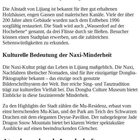
Die Altstadt von Lijiang ist bekannt für ihre gut erhaltenen
Holzhäuser, engen Gassen und malerischen Kanäle. Viele der über
200 Jahre alten Gebäude wurden nach dem Erdbeben 1996
sorgfältig restauriert. Die Stadt wird auch „Wasserdorf auf der
Hochebene“ genannt, da drei Flüsse durch sie fließen. Besucher
können einen Stadtplan erwerben, um die zahlreichen
Sehenswürdigkeiten zu erkunden.
Kulturelle Bedeutung der Naxi-Minderheit
Die Naxi-Kultur prägt das Leben in Lijiang maßgeblich. Die Naxi,
Nachfahren tibetischer Nomaden, sind für ihre einzigartige Dongba-
Piktographie bekannt – das einzige noch genutzte
Bilderschriftsystem der Welt. Ihre reiche Sing- und Tanztradition
trägt zur kulturellen Vielfalt bei. Das Dongba Culture Museum bietet
Einblicke in diese faszinierende Minderheit.
Zu den Highlights der Stadt zählen die Mu-Residenz, erbaut vom
einst herrschenden Mu-Klan, und der Park am Teich des Schwarzen
Drachen mit dem eleganten Deyue-Pavillon. Der nahegelegene Jade
Dragon Snow Mountain bietet bei klarem Wetter spektakuläre
Ausblicke auf einen beeindruckenden Gletscher.