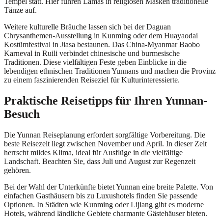
Tempel statt. Hier führen Lamas in religiösen Masken traditionelle
Tänze auf.
Weitere kulturelle Bräuche lassen sich bei der Daguan
Chrysanthemen-Ausstellung in Kunming oder dem Huayaodai
Kostümfestival in Jiasa bestaunen. Das China-Myanmar Baobo
Karneval in Ruili verbindet chinesische und burmesische
Traditionen. Diese vielfältigen Feste geben Einblicke in die
lebendigen ethnischen Traditionen Yunnans und machen die Provinz
zu einem faszinierenden Reiseziel für Kulturinteressierte.
Praktische Reisetipps für Ihren Yunnan-
Besuch
Die Yunnan Reiseplanung erfordert sorgfältige Vorbereitung. Die
beste Reisezeit liegt zwischen November und April. In dieser Zeit
herrscht mildes Klima, ideal für Ausflüge in die vielfältige
Landschaft. Beachten Sie, dass Juli und August zur Regenzeit
gehören.
Bei der Wahl der Unterkünfte bietet Yunnan eine breite Palette. Von
einfachen Gasthäusern bis zu Luxushotels finden Sie passende
Optionen. In Städten wie Kunming oder Lijiang gibt es moderne
Hotels, während ländliche Gebiete charmante Gästehäuser bieten.