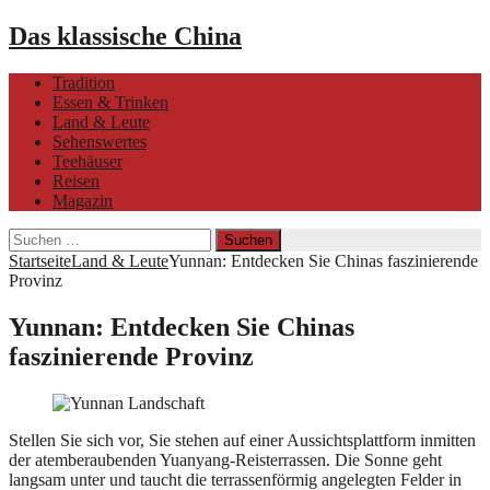
Das klassische China
Tradition
Essen & Trinken
Land & Leute
Sehenswertes
Teehäuser
Reisen
Magazin
Suchen
nach:
Startseite
Land & Leute
Yunnan: Entdecken Sie Chinas faszinierende
Provinz
Yunnan: Entdecken Sie Chinas
faszinierende Provinz
Stellen Sie sich vor, Sie stehen auf einer Aussichtsplattform inmitten
der atemberaubenden Yuanyang-Reisterrassen. Die Sonne geht
langsam unter und taucht die terrassenförmig angelegten Felder in