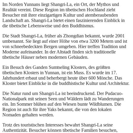
Im Norden Yunnans liegt Shangri-La, ein Ort, der Mythos und
Realität vereint. Diese Region im tibetischen Hochland zieht
Besucher mit ihrer einzigartigen Kultur und atemberaubenden
Landschaft an. Shangri-La bietet einen faszinierenden Einblick in
die tibetische Lebensweise und den Buddhismus.
Die Stadt Shangri-La, früher als Zhongdian bekannt, wurde 2001
umbenannt. Sie liegt auf einer Höhe von etwa 3200 Metern und ist
von schneebedeckten Bergen umgeben. Hier treffen Tradition und
Moderne aufeinander. In der Altstadt finden sich traditionelle
tibetische Häuser neben modernen Gebäuden.
Ein Besuch des Ganden Sumtseling Klosters, des größten
tibetischen Klosters in Yunnan, ist ein Muss. Es wurde im 17.
Jahrhundert erbaut und beherbergt heute über 600 Mönche. Das
Kloster bietet Einblicke in die buddhistische Kultur und Architektur.
Die Natur rund um Shangri-La ist beeindruckend. Der Pudacuo-
Nationalpark mit seinen Seen und Wäldern lädt zu Wanderungen
ein. Im Sommer blühen auf den Wiesen bunte Wildblumen. Die
Region ist auch für ihre Yaks bekannt, die von den lokalen
Nomaden gehalten werden.
Trotz des touristischen Interesses bewahrt Shangri-La seine
Authentizität. Besucher können tibetische Familien besuchen,