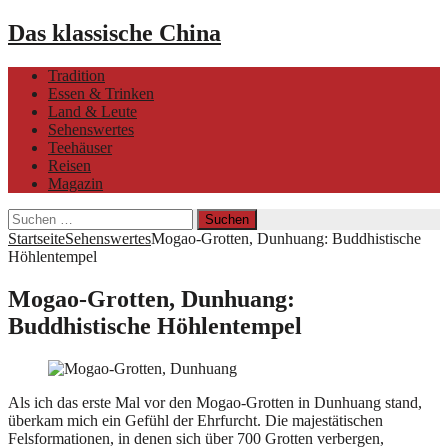
Das klassische China
Tradition
Essen & Trinken
Land & Leute
Sehenswertes
Teehäuser
Reisen
Magazin
Suchen
nach:
Startseite
Sehenswertes
Mogao-Grotten, Dunhuang: Buddhistische
Höhlentempel
Mogao-Grotten, Dunhuang:
Buddhistische Höhlentempel
Als ich das erste Mal vor den Mogao-Grotten in Dunhuang stand,
überkam mich ein Gefühl der Ehrfurcht. Die majestätischen
Felsformationen, in denen sich über 700 Grotten verbergen,