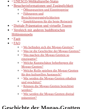
UNESCO-Weltkulturerbe-Status
Besucherinformationen und Zugänglichkeit
Öffnungszeiten und Eintrittspreise
Führungen und
Besichtigungsmöglichkeiten
Empfehlungen für die beste Reisezeit
Digitale Präsentation und virtuelle Touren
Vergleich mit anderen buddhistischen
Höhlentempeln
Fazit
FAQ
Wo befinden sich die Mogao-Grotten?
Was ist die Geschichte der Mogao-Grotten?
Was machen die Mogao-Grotten so
einzigartig?
Welche Kunstschätze beherbergen die
Mogao-Grotten?
Welche Rolle spielten die Mogao-Grotten
für den kulturellen Austausch?
Wie werden die Mogao-Grotten erhalten
und geschützt?
Können die Mogao-Grotten besichtigt
werden?
Wie werden die Mogao-Grotten digital
präsentiert?
Geschichte der Mogao-Grotten