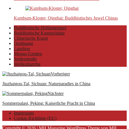
Kumbum-Kloster, Qinghai: Buddhistisches Juwel Chinas
Buddhistische Höhlentempel
Buddhistische Kunstschätze
Chinesische Kunst
Dunhuang
Lanzhou
Mogao-Grotten
Seidenstraße
Weltkulturerbe
Vorheriger
Jiuzhaigou-Tal, Sichuan: Naturparadies in China
Nächster
Sommerpalast, Peking: Kaiserliche Pracht in China
Impressum
Cookie-Richtlinie (EU)
Copyright © 2026 | MH Magazine WordPress Theme von
MH