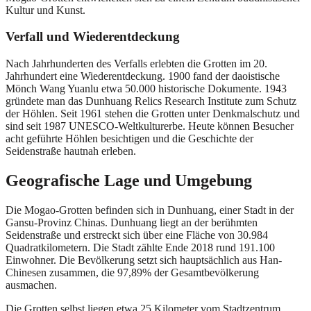
Kultur und Kunst.
Verfall und Wiederentdeckung
Nach Jahrhunderten des Verfalls erlebten die Grotten im 20.
Jahrhundert eine Wiederentdeckung. 1900 fand der daoistische
Mönch Wang Yuanlu etwa 50.000 historische Dokumente. 1943
gründete man das Dunhuang Relics Research Institute zum Schutz
der Höhlen. Seit 1961 stehen die Grotten unter Denkmalschutz und
sind seit 1987 UNESCO-Weltkulturerbe. Heute können Besucher
acht geführte Höhlen besichtigen und die Geschichte der
Seidenstraße hautnah erleben.
Geografische Lage und Umgebung
Die Mogao-Grotten befinden sich in Dunhuang, einer Stadt in der
Gansu-Provinz Chinas. Dunhuang liegt an der berühmten
Seidenstraße und erstreckt sich über eine Fläche von 30.984
Quadratkilometern. Die Stadt zählte Ende 2018 rund 191.100
Einwohner. Die Bevölkerung setzt sich hauptsächlich aus Han-
Chinesen zusammen, die 97,89% der Gesamtbevölkerung
ausmachen.
Die Grotten selbst liegen etwa 25 Kilometer vom Stadtzentrum