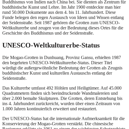
Buddhismus von Indien nach China bei. Sie dienten als Zentrum für
buddhistische Kunst und Lehre. Im Jahr 1900 entdeckte man hier
rund 50.000 Dokumente aus dem 4. bis 11. Jahrhundert. Diese
Funde belegen den regen Austausch von Ideen und Wissen entlang
der Seidenstraße. Seit 1987 gehören die Grotten zum UNESCO-
Weltkulturerbe und zeugen von der Bedeutung dieses Ortes für die
Geschichte des Buddhismus und der Seidenstraße.
UNESCO-Weltkulturerbe-Status
Die Mogao-Grotten in Dunhuang, Provinz Gansu, erhielten 1987
den begehrten UNESCO-Weltkulturerbe-Status. Dieser Titel
würdigt die außergewöhnliche Bedeutung der Grotten als Zeugnis
buddhistischer Kunst und kulturellen Austauschs entlang der
Seidenstraße.
Das Kulturerbe umfasst 492 Höhlen und Heiligtümer. Auf 45.000
Quadratmetern finden sich beeindruckende Wandmalereien und
über 2.000 bemalte Skulpturen. Die Grotten, deren Entstehung bis
ins 4. Jahrhundert zurückreicht, wurden über einen Zeitraum von
1.000 Jahren kontinuierlich erweitert und restauriert.
Der UNESCO-Status hat die internationale Aufmerksamkeit für die
Konservierung der Mogao-Grotten verstärkt. Die chinesische
Regierung erklärte sie 1961 zu einem der wichtigsten Schutzgebiete