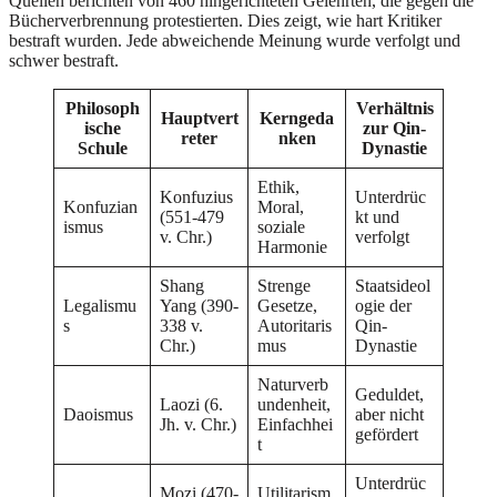
Quellen berichten von 460 hingerichteten Gelehrten, die gegen die
Bücherverbrennung protestierten. Dies zeigt, wie hart Kritiker
bestraft wurden. Jede abweichende Meinung wurde verfolgt und
schwer bestraft.
Philosoph
Verhältnis
Hauptvert
Kerngeda
ische
zur Qin-
reter
nken
Schule
Dynastie
Ethik,
Konfuzius
Unterdrüc
Konfuzian
Moral,
(551-479
kt und
ismus
soziale
v. Chr.)
verfolgt
Harmonie
Shang
Strenge
Staatsideol
Legalismu
Yang (390-
Gesetze,
ogie der
s
338 v.
Autoritaris
Qin-
Chr.)
mus
Dynastie
Naturverb
Geduldet,
Laozi (6.
undenheit,
Daoismus
aber nicht
Jh. v. Chr.)
Einfachhei
gefördert
t
Unterdrüc
Mozi (470-
Utilitarism