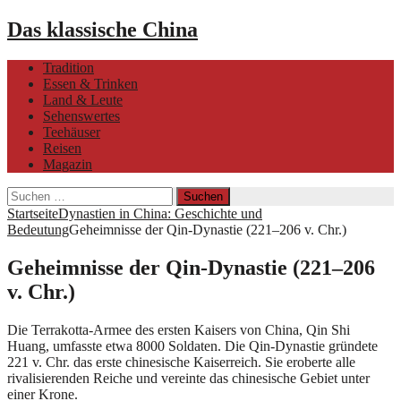
Das klassische China
Tradition
Essen & Trinken
Land & Leute
Sehenswertes
Teehäuser
Reisen
Magazin
Suchen
nach:
Startseite
Dynastien in China: Geschichte und
Bedeutung
Geheimnisse der Qin-Dynastie (221–206 v. Chr.)
Geheimnisse der Qin-Dynastie (221–206
v. Chr.)
Die Terrakotta-Armee des ersten Kaisers von China, Qin Shi
Huang, umfasste etwa 8000 Soldaten. Die Qin-Dynastie gründete
221 v. Chr. das erste chinesische Kaiserreich. Sie eroberte alle
rivalisierenden Reiche und vereinte das chinesische Gebiet unter
einer Krone.