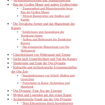
Verwaltungsreformen und Standardisierung
Bau der Großen Mauer und andere Großprojekte
Zwangsarbeit und Menschenopfer beim
Bau der Großen Mauer
Weitere Bauprojekte wie Straßen und
Kanäle
Die Terrakotta-Armee und das Mausoleum des
Kaisers
Entdeckung und Ausgrabung der
Terrakotta-Armee
Aufbau und Bedeutung der Terrakotta-
Krieger
Das gigantische Mausoleum von Qin
Shihuangdi
Unterdrückung von Widerstand und Zensur
Suche nach Unsterblichkeit und Tod des Kaisers
Niedergang und Ende der Qin-Dynastie
Kulturelle und technologische Errungenschaften
der Qin-Zeit
Standardisierung von Schrift, Maßen und
Gewichten
Fortschritte in Kunst, Architektur und
Handwerk
Qin-Dynastie: Eine Ära der Extreme
Mythen und Legenden um den ersten Kaiser
Archäologische Funde aus der Qin-Dynastie
Neue Erkenntnisse durch Ausgrabungen