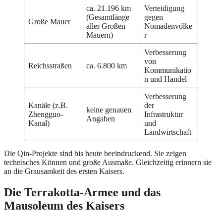
ca. 21.196 km
Verteidigung
(Gesamtlänge
gegen
Große Mauer
aller Großen
Nomadenvölke
Mauern)
r
Verbesserung
von
Reichsstraßen
ca. 6.800 km
Kommunikatio
n und Handel
Verbesserung
Kanäle (z.B.
der
keine genauen
Zhengguo-
Infrastruktur
Angaben
Kanal)
und
Landwirtschaft
Die Qin-Projekte sind bis heute beeindruckend. Sie zeigen
technisches Können und große Ausmaße. Gleichzeitig erinnern sie
an die Grausamkeit des ersten Kaisers.
Die Terrakotta-Armee und das
Mausoleum des Kaisers