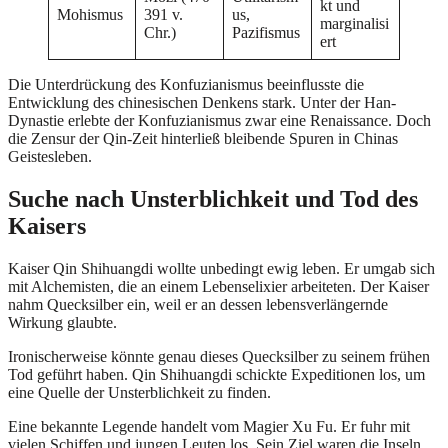
kt und
Mohismus
391 v.
us,
marginalisi
Chr.)
Pazifismus
ert
Die Unterdrückung des Konfuzianismus beeinflusste die
Entwicklung des chinesischen Denkens stark. Unter der Han-
Dynastie erlebte der Konfuzianismus zwar eine Renaissance. Doch
die Zensur der Qin-Zeit hinterließ bleibende Spuren in Chinas
Geistesleben.
Suche nach Unsterblichkeit und Tod des
Kaisers
Kaiser Qin Shihuangdi wollte unbedingt ewig leben. Er umgab sich
mit Alchemisten, die an einem Lebenselixier arbeiteten. Der Kaiser
nahm Quecksilber ein, weil er an dessen lebensverlängernde
Wirkung glaubte.
Ironischerweise könnte genau dieses Quecksilber zu seinem frühen
Tod geführt haben. Qin Shihuangdi schickte Expeditionen los, um
eine Quelle der Unsterblichkeit zu finden.
Eine bekannte Legende handelt vom Magier Xu Fu. Er fuhr mit
vielen Schiffen und jungen Leuten los. Sein Ziel waren die Inseln