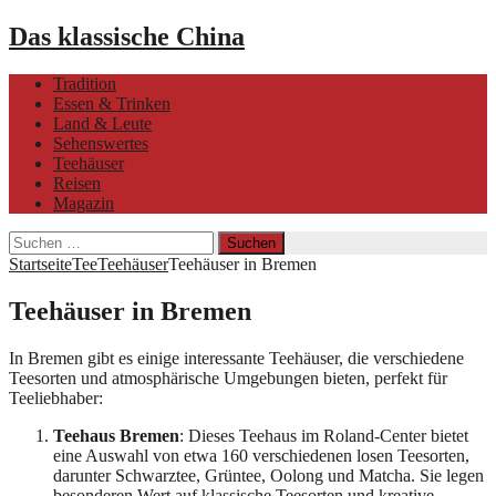
Das klassische China
Tradition
Essen & Trinken
Land & Leute
Sehenswertes
Teehäuser
Reisen
Magazin
Suchen
nach:
Startseite
Tee
Teehäuser
Teehäuser in Bremen
Teehäuser in Bremen
In Bremen gibt es einige interessante Teehäuser, die verschiedene
Teesorten und atmosphärische Umgebungen bieten, perfekt für
Teeliebhaber:
Teehaus Bremen
: Dieses Teehaus im Roland-Center bietet
eine Auswahl von etwa 160 verschiedenen losen Teesorten,
darunter Schwarztee, Grüntee, Oolong und Matcha. Sie legen
besonderen Wert auf klassische Teesorten und kreative