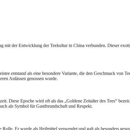
eng mit der Entwicklung der Teekultur in China verbunden. Dieser exot
. Reistee entstand als eine besondere Variante, die den Geschmack vo
nderen Anlässen genossen wurde.
it. Diese Epoche wird oft als das „Goldene Zeitalter des Tees“ bezeichn
 auch als Symbol für Gastfreundschaft und Respekt.
tige Rolle. Er wurde als Heilmittel verwendet und galt als besonders g