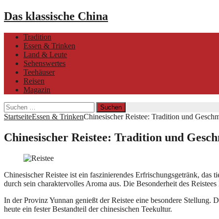
Das klassische China
Tradition
Essen & Trinken
Land & Leute
Sehenswertes
Teehäuser
Reisen
Magazin
Suchen
nach:
Startseite
Essen & Trinken
Chinesischer Reistee: Tradition und Gesch
Chinesischer Reistee: Tradition und Gesc
Chinesischer Reistee ist ein faszinierendes Erfrischungsgetränk, das t
durch sein charaktervolles Aroma aus. Die Besonderheit des Reistees 
In der Provinz Yunnan genießt der Reistee eine besondere Stellung. Do
heute ein fester Bestandteil der chinesischen Teekultur.