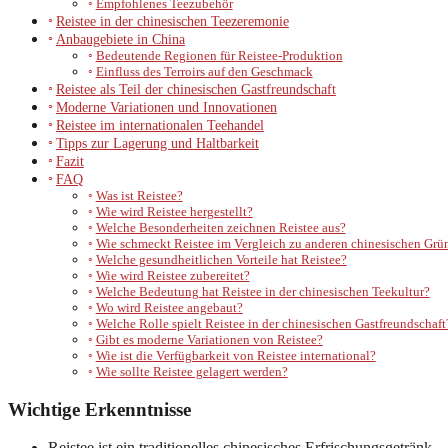
Empfohlenes Teezubehör
Reistee in der chinesischen Teezeremonie
Anbaugebiete in China
Bedeutende Regionen für Reistee-Produktion
Einfluss des Terroirs auf den Geschmack
Reistee als Teil der chinesischen Gastfreundschaft
Moderne Variationen und Innovationen
Reistee im internationalen Teehandel
Tipps zur Lagerung und Haltbarkeit
Fazit
FAQ
Was ist Reistee?
Wie wird Reistee hergestellt?
Welche Besonderheiten zeichnen Reistee aus?
Wie schmeckt Reistee im Vergleich zu anderen chinesischen Grü
Welche gesundheitlichen Vorteile hat Reistee?
Wie wird Reistee zubereitet?
Welche Bedeutung hat Reistee in der chinesischen Teekultur?
Wo wird Reistee angebaut?
Welche Rolle spielt Reistee in der chinesischen Gastfreundschaft
Gibt es moderne Variationen von Reistee?
Wie ist die Verfügbarkeit von Reistee international?
Wie sollte Reistee gelagert werden?
Wichtige Erkenntnisse
Reistee ist ein traditionelles chinesisches Erfrischungsgetränk