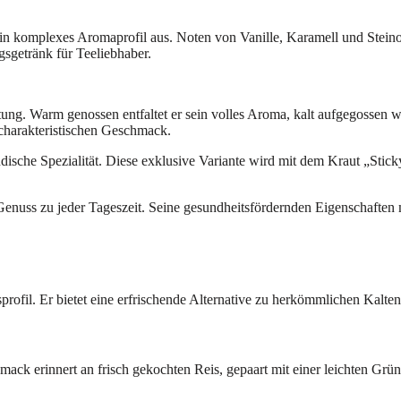
sein komplexes Aromaprofil aus. Noten von Vanille, Karamell und Stei
gsgetränk für Teeliebhaber.
ereitung. Warm genossen entfaltet er sein volles Aroma, kalt aufgegosse
 charakteristischen Geschmack.
sche Spezialität. Diese exklusive Variante wird mit dem Kraut „Sticky 
n Genuss zu jeder Tageszeit. Seine gesundheitsfördernden Eigenschafte
rofil. Er bietet eine erfrischende Alternative zu herkömmlichen Kalte
ack erinnert an frisch gekochten Reis, gepaart mit einer leichten Grü