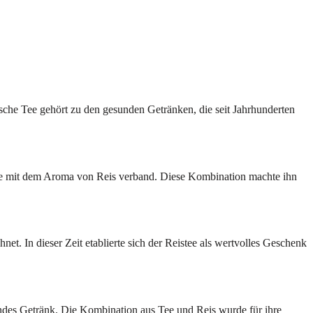
ische Tee gehört zu den gesunden Getränken, die seit Jahrhunderten
n Tee mit dem Aroma von Reis verband. Diese Kombination machte ihn
et. In dieser Zeit etablierte sich der Reistee als wertvolles Geschenk
esundes Getränk. Die Kombination aus Tee und Reis wurde für ihre