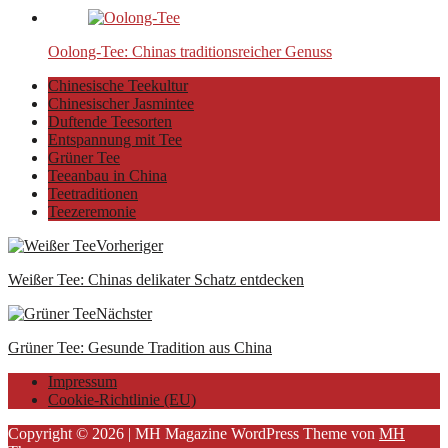
Oolong-Tee: Chinas traditionsreicher Genuss
Chinesische Teekultur
Chinesischer Jasmintee
Duftende Teesorten
Entspannung mit Tee
Grüner Tee
Teeanbau in China
Teetraditionen
Teezeremonie
Vorheriger
Weißer Tee: Chinas delikater Schatz entdecken
Nächster
Grüner Tee: Gesunde Tradition aus China
Impressum
Cookie-Richtlinie (EU)
Copyright © 2026 | MH Magazine WordPress Theme von
MH