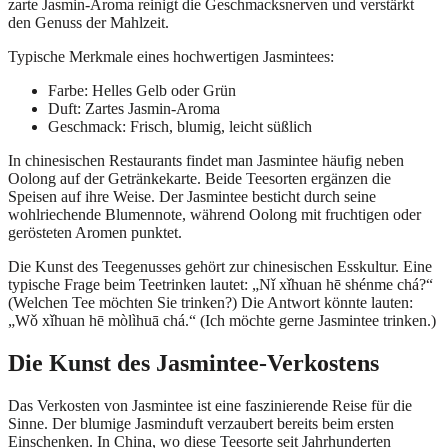
zarte Jasmin-Aroma reinigt die Geschmacksnerven und verstärkt
den Genuss der Mahlzeit.
Typische Merkmale eines hochwertigen Jasmintees:
Farbe: Helles Gelb oder Grün
Duft: Zartes Jasmin-Aroma
Geschmack: Frisch, blumig, leicht süßlich
In chinesischen Restaurants findet man Jasmintee häufig neben
Oolong auf der Getränkekarte. Beide Teesorten ergänzen die
Speisen auf ihre Weise. Der Jasmintee besticht durch seine
wohlriechende Blumennote, während Oolong mit fruchtigen oder
gerösteten Aromen punktet.
Die Kunst des Teegenusses gehört zur chinesischen Esskultur. Eine
typische Frage beim Teetrinken lautet: „Nǐ xǐhuan hē shénme chá?“
(Welchen Tee möchten Sie trinken?) Die Antwort könnte lauten:
„Wǒ xǐhuan hē mòlìhuā chá.“ (Ich möchte gerne Jasmintee trinken.)
Die Kunst des Jasmintee-Verkostens
Das Verkosten von Jasmintee ist eine faszinierende Reise für die
Sinne. Der blumige Jasminduft verzaubert bereits beim ersten
Einschenken. In China, wo diese Teesorte seit Jahrhunderten