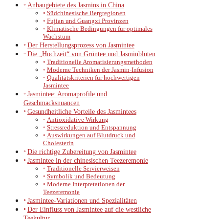
Anbaugebiete des Jasmins in China
Südchinesische Bergregionen
Fujian und Guangxi Provinzen
Klimatische Bedingungen für optimales
Wachstum
Der Herstellungsprozess von Jasmintee
Die „Hochzeit“ von Grüntee und Jasminblüten
Traditionelle Aromatisierungsmethoden
Moderne Techniken der Jasmin-Infusion
Qualitätskriterien für hochwertigen
Jasmintee
Jasmintee: Aromaprofile und
Geschmacksnuancen
Gesundheitliche Vorteile des Jasmintees
Antioxidative Wirkung
Stressreduktion und Entspannung
Auswirkungen auf Blutdruck und
Cholesterin
Die richtige Zubereitung von Jasmintee
Jasmintee in der chinesischen Teezeremonie
Traditionelle Servierweisen
Symbolik und Bedeutung
Moderne Interpretationen der
Teezeremonie
Jasmintee-Variationen und Spezialitäten
Der Einfluss von Jasmintee auf die westliche
Teekultur