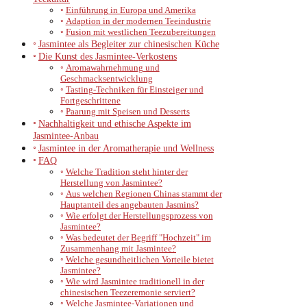
Einführung in Europa und Amerika
Adaption in der modernen Teeindustrie
Fusion mit westlichen Teezubereitungen
Jasmintee als Begleiter zur chinesischen Küche
Die Kunst des Jasmintee-Verkostens
Aromawahrnehmung und
Geschmacksentwicklung
Tasting-Techniken für Einsteiger und
Fortgeschrittene
Paarung mit Speisen und Desserts
Nachhaltigkeit und ethische Aspekte im
Jasmintee-Anbau
Jasmintee in der Aromatherapie und Wellness
FAQ
Welche Tradition steht hinter der
Herstellung von Jasmintee?
Aus welchen Regionen Chinas stammt der
Hauptanteil des angebauten Jasmins?
Wie erfolgt der Herstellungsprozess von
Jasmintee?
Was bedeutet der Begriff "Hochzeit" im
Zusammenhang mit Jasmintee?
Welche gesundheitlichen Vorteile bietet
Jasmintee?
Wie wird Jasmintee traditionell in der
chinesischen Teezeremonie serviert?
Welche Jasmintee-Variationen und