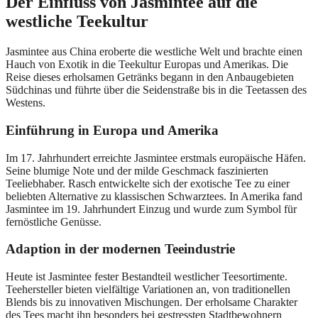
Der Einfluss von Jasmintee auf die
westliche Teekultur
Jasmintee aus China eroberte die westliche Welt und brachte einen
Hauch von Exotik in die Teekultur Europas und Amerikas. Die
Reise dieses erholsamen Getränks begann in den Anbaugebieten
Südchinas und führte über die Seidenstraße bis in die Teetassen des
Westens.
Einführung in Europa und Amerika
Im 17. Jahrhundert erreichte Jasmintee erstmals europäische Häfen.
Seine blumige Note und der milde Geschmack faszinierten
Teeliebhaber. Rasch entwickelte sich der exotische Tee zu einer
beliebten Alternative zu klassischen Schwarztees. In Amerika fand
Jasmintee im 19. Jahrhundert Einzug und wurde zum Symbol für
fernöstliche Genüsse.
Adaption in der modernen Teeindustrie
Heute ist Jasmintee fester Bestandteil westlicher Teesortimente.
Teehersteller bieten vielfältige Variationen an, von traditionellen
Blends bis zu innovativen Mischungen. Der erholsame Charakter
des Tees macht ihn besonders bei gestressten Stadtbewohnern