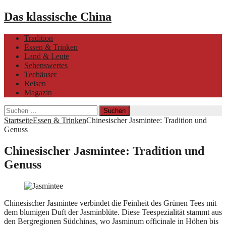
Das klassische China
Tradition
Essen & Trinken
Land & Leute
Sehenswertes
Teehäuser
Reisen
Magazin
Suchen
nach:
Startseite
Essen & Trinken
Chinesischer Jasmintee: Tradition und
Genuss
Chinesischer Jasmintee: Tradition und
Genuss
Chinesischer Jasmintee verbindet die Feinheit des Grünen Tees mit
dem blumigen Duft der Jasminblüte. Diese Teespezialität stammt aus
den Bergregionen Südchinas, wo Jasminum officinale in Höhen bis