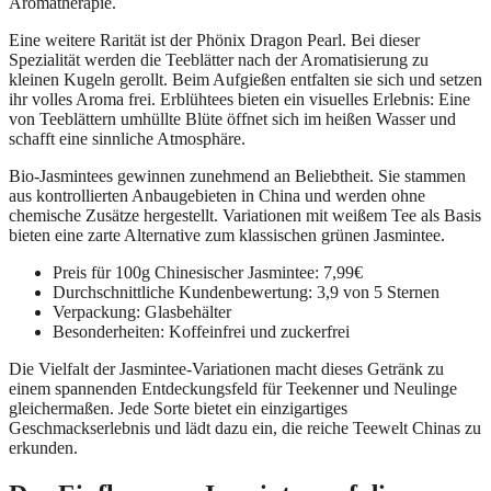
Aromatherapie.
Eine weitere Rarität ist der Phönix Dragon Pearl. Bei dieser
Spezialität werden die Teeblätter nach der Aromatisierung zu
kleinen Kugeln gerollt. Beim Aufgießen entfalten sie sich und setzen
ihr volles Aroma frei. Erblühtees bieten ein visuelles Erlebnis: Eine
von Teeblättern umhüllte Blüte öffnet sich im heißen Wasser und
schafft eine sinnliche Atmosphäre.
Bio-Jasmintees gewinnen zunehmend an Beliebtheit. Sie stammen
aus kontrollierten Anbaugebieten in China und werden ohne
chemische Zusätze hergestellt. Variationen mit weißem Tee als Basis
bieten eine zarte Alternative zum klassischen grünen Jasmintee.
Preis für 100g Chinesischer Jasmintee: 7,99€
Durchschnittliche Kundenbewertung: 3,9 von 5 Sternen
Verpackung: Glasbehälter
Besonderheiten: Koffeinfrei und zuckerfrei
Die Vielfalt der Jasmintee-Variationen macht dieses Getränk zu
einem spannenden Entdeckungsfeld für Teekenner und Neulinge
gleichermaßen. Jede Sorte bietet ein einzigartiges
Geschmackserlebnis und lädt dazu ein, die reiche Teewelt Chinas zu
erkunden.