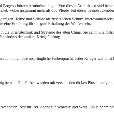
end Bogenschützen Armbrüste tragen. Von diesen Armbrüsten sind heute
leitet, wobei insgesamt mehr als 650 Pferde Teil dieser beeindruckend
ge tragen Helme und Schilde als zusätzlichen Schutz. Interessanterwe
 eine Erklärung für die gute Erhaltung der Waffen sein.
e in die Kriegstechnik und Strategie des alten China. Sie zeigt, wie for
Verständnis der antiken Kriegsführung.
 auch durch ihre ursprüngliche Farbenpracht. Jeder Krieger war einst k
ig bemalt. Die Farben wurden mit verschieden dicken Pinseln aufgetra
erwendeten Rost für Rot, Asche für Schwarz und Weiß. Als Bindemitte