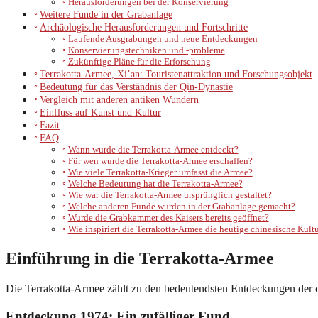
Herausforderungen bei der Konservierung
Weitere Funde in der Grabanlage
Archäologische Herausforderungen und Fortschritte
Laufende Ausgrabungen und neue Entdeckungen
Konservierungstechniken und -probleme
Zukünftige Pläne für die Erforschung
Terrakotta-Armee, Xi’an: Touristenattraktion und Forschungsobjekt
Bedeutung für das Verständnis der Qin-Dynastie
Vergleich mit anderen antiken Wundern
Einfluss auf Kunst und Kultur
Fazit
FAQ
Wann wurde die Terrakotta-Armee entdeckt?
Für wen wurde die Terrakotta-Armee erschaffen?
Wie viele Terrakotta-Krieger umfasst die Armee?
Welche Bedeutung hat die Terrakotta-Armee?
Wie war die Terrakotta-Armee ursprünglich gestaltet?
Welche anderen Funde wurden in der Grabanlage gemacht?
Wurde die Grabkammer des Kaisers bereits geöffnet?
Wie inspiriert die Terrakotta-Armee die heutige chinesische Kult
Einführung in die Terrakotta-Armee
Die Terrakotta-Armee zählt zu den bedeutendsten Entdeckungen der chi
Entdeckung 1974: Ein zufälliger Fund