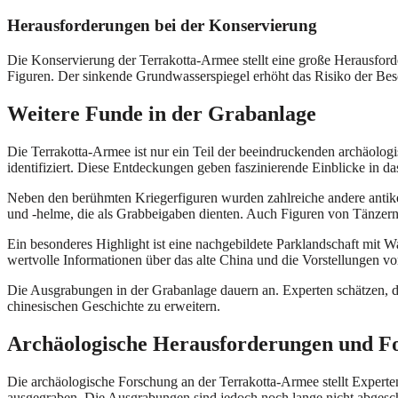
Herausforderungen bei der Konservierung
Die Konservierung der Terrakotta-Armee stellt eine große Herausford
Figuren. Der sinkende Grundwasserspiegel erhöht das Risiko der Bes
Weitere Funde in der Grabanlage
Die Terrakotta-Armee ist nur ein Teil der beeindruckenden archäolo
identifiziert. Diese Entdeckungen geben faszinierende Einblicke in d
Neben den berühmten Kriegerfiguren wurden zahlreiche andere antike 
und -helme, die als Grabbeigaben dienten. Auch Figuren von Tänzer
Ein besonderes Highlight ist eine nachgebildete Parklandschaft mit 
wertvolle Informationen über das alte China und die Vorstellungen v
Die Ausgrabungen in der Grabanlage dauern an. Experten schätzen, das
chinesischen Geschichte zu erweitern.
Archäologische Herausforderungen und Fo
Die archäologische Forschung an der Terrakotta-Armee stellt Expert
ausgegraben. Die Ausgrabungen sind jedoch noch lange nicht abgesc