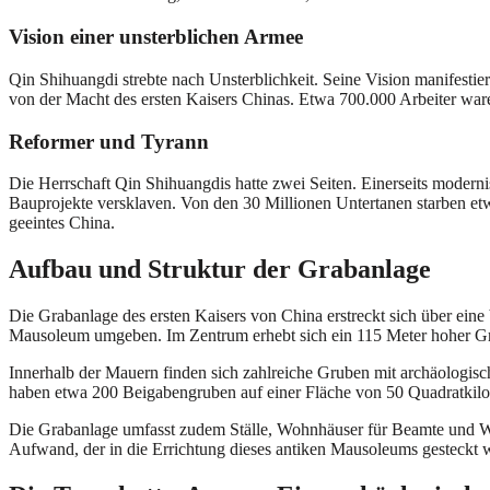
Vision einer unsterblichen Armee
Qin Shihuangdi strebte nach Unsterblichkeit. Seine Vision manifestie
von der Macht des ersten Kaisers Chinas. Etwa 700.000 Arbeiter waren
Reformer und Tyrann
Die Herrschaft Qin Shihuangdis hatte zwei Seiten. Einerseits modernis
Bauprojekte versklaven. Von den 30 Millionen Untertanen starben etw
geeintes China.
Aufbau und Struktur der Grabanlage
Die Grabanlage des ersten Kaisers von China erstreckt sich über eine
Mausoleum umgeben. Im Zentrum erhebt sich ein 115 Meter hoher Gr
Innerhalb der Mauern finden sich zahlreiche Gruben mit archäologisc
haben etwa 200 Beigabengruben auf einer Fläche von 50 Quadratkilom
Die Grabanlage umfasst zudem Ställe, Wohnhäuser für Beamte und Wäc
Aufwand, der in die Errichtung dieses antiken Mausoleums gesteckt wu