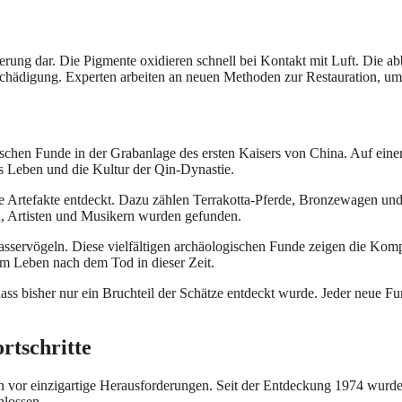
erung dar. Die Pigmente oxidieren schnell bei Kontakt mit Luft. Die a
chädigung. Experten arbeiten an neuen Methoden zur Restauration, um 
gischen Funde in der Grabanlage des ersten Kaisers von China. Auf ein
as Leben und die Kultur der Qin-Dynastie.
Artefakte entdeckt. Dazu zählen Terrakotta-Pferde, Bronzewagen und s
n, Artisten und Musikern wurden gefunden.
Wasservögeln. Diese vielfältigen archäologischen Funde zeigen die Kom
om Leben nach dem Tod in dieser Zeit.
s bisher nur ein Bruchteil der Schätze entdeckt wurde. Jeder neue Fun
rtschritte
en vor einzigartige Herausforderungen. Seit der Entdeckung 1974 wurd
hlossen.