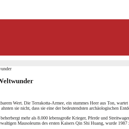
wunder
 Weltwunder
zbarem Wert. Die Terrakotta-Armee, ein stummes Heer aus Ton, wartet s
hnten sie nicht, dass sie eine der bedeutendsten archäologischen Ent
 beherbergt mehr als 8.000 lebensgroße Krieger, Pferde und Streitwagen. 
ewaltigen Mausoleums des ersten Kaisers Qin Shi Huang, wurde 1987 