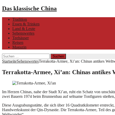
Das klassische China
Tradition
Essen & Trinken
Land & Leute
Sehenswertes
Teehäuser
Reisen
Magazin
Suchen
nach:
Startseite
Sehenswertes
Terrakotta-Armee, Xi’an: Chinas antikes Welt
Terrakotta-Armee, Xi’an: Chinas antikes
Im Herzen Chinas, nahe der Stadt Xi’an, ruht ein Schatz von unschät
zwei Bauern 1974 beim Brunnenbau auf seltsame Tonfiguren stießen, a
Diese Ausgrabungsstätte, die sich über 16 Quadratkilometer erstreckt,
Handwerkskunst der Qin-Dynastie. Die Terrakotta-Armee, Teil des g
Weltwunder“.