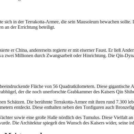
rte sich in der Terrakotta-Armee, die sein Mausoleum bewachen sollte.
 an der Errichtung beteiligt.
ierte er China, andererseits regierte er mit eiserner Faust. Er ließ An
a zwei Millionen durch Zwangsarbeit oder Hinrichtung. Die Qin-Dynast
 beeindruckende Fläche von 56 Quadratkilometern. Diese gigantische Ar
abhügel, der die noch unerforschte Grabkammer des Kaisers Qin Shihu
hen Schätzen. Die berühmte Terrakotta-Armee mit ihren rund 7.300 lebe
etern entdeckt. Diese enthalten neben den Tonfiguren auch Bronzefig
hter sowie eine große Halle nördlich des Tumulus. Diese Vielfalt an 
rde. Die Architektur spiegelt den Wunsch des Kaisers wider, seine ird