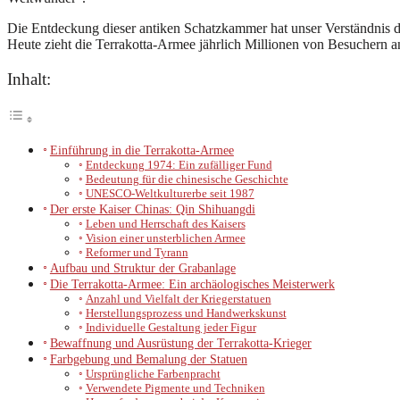
Die Entdeckung dieser antiken Schatzkammer hat unser Verständnis des 
Heute zieht die Terrakotta-Armee jährlich Millionen von Besuchern an
Inhalt:
Einführung in die Terrakotta-Armee
Entdeckung 1974: Ein zufälliger Fund
Bedeutung für die chinesische Geschichte
UNESCO-Weltkulturerbe seit 1987
Der erste Kaiser Chinas: Qin Shihuangdi
Leben und Herrschaft des Kaisers
Vision einer unsterblichen Armee
Reformer und Tyrann
Aufbau und Struktur der Grabanlage
Die Terrakotta-Armee: Ein archäologisches Meisterwerk
Anzahl und Vielfalt der Kriegerstatuen
Herstellungsprozess und Handwerkskunst
Individuelle Gestaltung jeder Figur
Bewaffnung und Ausrüstung der Terrakotta-Krieger
Farbgebung und Bemalung der Statuen
Ursprüngliche Farbenpracht
Verwendete Pigmente und Techniken