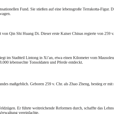
ionellen Fund. Sie stießen auf eine lebensgroße Terrakotta-Figur. Die
twagen.
t von Qin Shi Huang Di. Dieser erste Kaiser Chinas regierte von 259 v. 
gt im Stadtteil Lintong in Xi’an, etwa einen Kilometer vom Mausoleum
.000 lebensechte Tonsoldaten und Pferde entdeckt.
Landes maßgeblich. Geboren 259 v. Chr. als Zhao Zheng, bestieg er mit
ldzügen. Er führte weitreichende Reformen durch, schaffte das Lehnswe
Verwaltung vereinfachte.