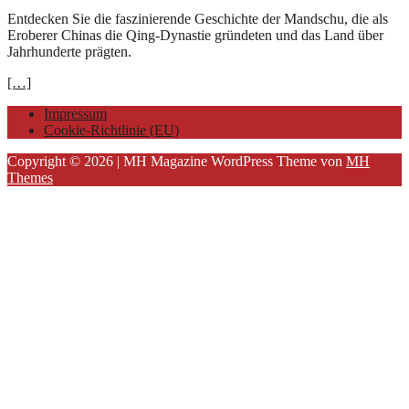
Entdecken Sie die faszinierende Geschichte der Mandschu, die als
Eroberer Chinas die Qing-Dynastie gründeten und das Land über
Jahrhunderte prägten.
[…]
Impressum
Cookie-Richtlinie (EU)
Copyright © 2026 | MH Magazine WordPress Theme von
MH
Themes