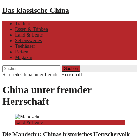
Das klassische China
Tradition
Essen & Trinken
Land & Leute
Sehenswertes
Teehäuser
Reisen
Magazin
Suchen
nach:
Startseite
China unter fremder Herrschaft
China unter fremder
Herrschaft
Land & Leute
Die Mandschu: Chinas historisches Herrschervolk