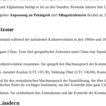
d Afghanistan beträgt er bis zu drei Stunden. Reisende müssen ihre U
e gehen
Anpassung an Pekingzeit
und
Alltagsstrukturen
flexibel an. 
itzone
e entstand während der turbulenten Kulturrevolution in den 1960er und 1
.
ber ganz China. Trotz fünf geografischer Zeitzonen nutzt China eine S
 Kulturrevolution zusammen. Sie spiegelt den Machtanspruch der Kommun
agen, darunter Kunlun (UTC+05:30), Sinkiang-Tibet (UTC+06:00), 
für den zentralistischen Machtanspruch der Staatsführung, der über da
ischen Partei als wichtiges Instrument, um ihre Kontrolle über ganz Ch
volution. Sie symbolisiert den Zentralismus und die Kontrolle der Komm
 Ländern