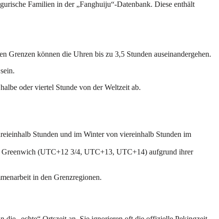
urische Familien in der „Fanghuiju“-Datenbank. Diese enthält
n den Grenzen können die Uhren bis zu 3,5 Stunden auseinandergehen.
sein.
halbe oder viertel Stunde von der Weltzeit ab.
dreieinhalb Stunden und im Winter von viereinhalb Stunden im
nüber Greenwich (UTC+12 3/4, UTC+13, UTC+14) aufgrund ihrer
mmenarbeit in den Grenzregionen.
e „echte“ Ortszeit an. Sie ignorieren oft die offizielle Pekingzeit.