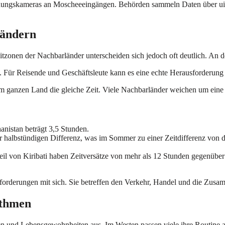
ennungskameras an Moscheeeingängen. Behörden sammeln Daten über uig
ländern
Zeitzonen der Nachbarländer unterscheiden sich jedoch oft deutlich. A
 Für Reisende und Geschäftsleute kann es eine echte Herausforderung 
 im ganzen Land die gleiche Zeit. Viele Nachbarländer weichen um eine 
nistan beträgt 3,5 Stunden.
r halbstündigen Differenz, was im Sommer zu einer Zeitdifferenz von 
 Teil von Kiribati haben Zeitversätze von mehr als 12 Stunden gege
forderungen mit sich. Sie betreffen den Verkehr, Handel und die Zusa
ythmen
en und Lebensgewohnheiten aus. Im Westen passen viele ihre Routine an di