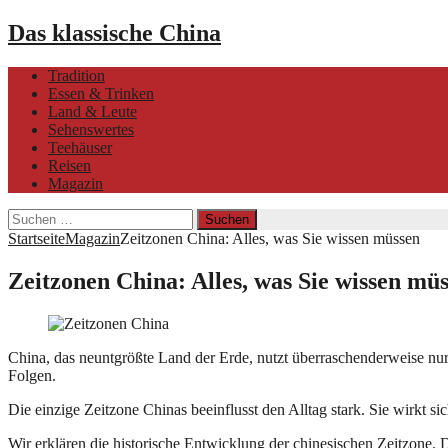
Das klassische China
Tradition
Essen & Trinken
Land & Leute
Sehenswertes
Teehäuser
Reisen
Magazin
Suchen
nach:
Startseite
Magazin
Zeitzonen China: Alles, was Sie wissen müssen
Zeitzonen China: Alles, was Sie wissen mü
China, das neuntgrößte Land der Erde, nutzt überraschenderweise nur
Folgen.
Die einzige Zeitzone Chinas beeinflusst den Alltag stark. Sie wirkt
Wir erklären die historische Entwicklung der chinesischen Zeitzone. 