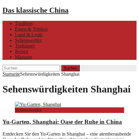
Das klassische China
Tradition
Essen & Trinken
Land & Leute
Sehenswertes
Teehäuser
Reisen
Magazin
Suchen
nach:
Startseite
Sehenswürdigkeiten Shanghai
Sehenswürdigkeiten Shanghai
Sehenswertes
Yu-Garten, Shanghai: Oase der Ruhe in China
Entdecken Sie den Yu-Garten in Shanghai – eine atemberaubende