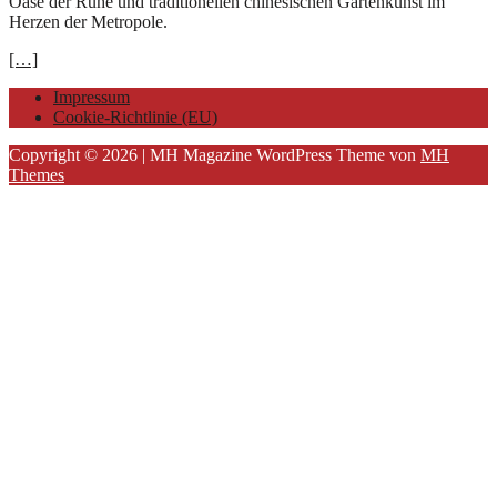
Oase der Ruhe und traditionellen chinesischen Gartenkunst im
Herzen der Metropole.
[…]
Impressum
Cookie-Richtlinie (EU)
Copyright © 2026 | MH Magazine WordPress Theme von
MH
Themes