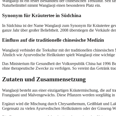
Wanglaoji ist ein fester Bestandteil der chinesischen Teekultur. Seit
Naturheilmittel nimmt Wanglaoji einen besonderen Platz ein.
Synonym für Kräutertee in Südchina
In Südchina ist der Name Wanglaoji zum Synonym für Kräutertee geword
ganze Jahr über großer Beliebtheit. 2008 überstiegen die Verkäufe d
Einfluss auf die traditionelle chinesische Medizin
Wanglaoji verbindet die Teekultur mit der traditionellen chinesisch
Ähnlich wie Ayurvedische Heilkräuter spielt Wanglaoji eine wichtige 
Das Ministerium für Gesundheit der Volksrepublik China hat 1996 Besti
ohne therapeutische Zwecke zu verfolgen. So vereint das Getränk tra
Zutaten und Zusammensetzung
Wanglaoji besteht aus einer einzigartigen Kräutermischung, die auf 
Frangipani und Malvengewächs. Diese Pflanzen werden sorgfältig in 
Ergänzt wird die Mischung durch Chrysanthemum, Geißblatt und Lakr
Gegensatz zu vielen Ayurvedischen Heilkräutern oder der Ginseng-Wur