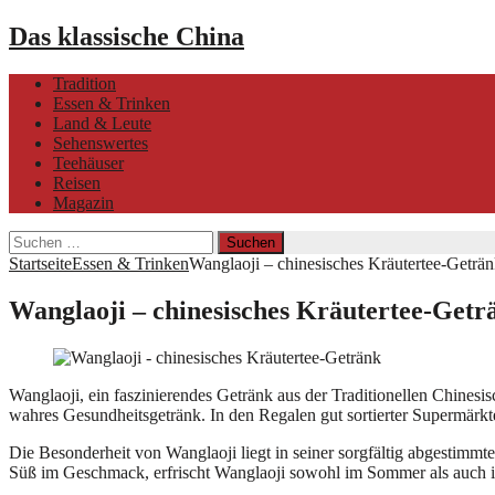
Das klassische China
Tradition
Essen & Trinken
Land & Leute
Sehenswertes
Teehäuser
Reisen
Magazin
Suchen
nach:
Startseite
Essen & Trinken
Wanglaoji – chinesisches Kräutertee-Geträ
Wanglaoji – chinesisches Kräutertee-Getr
Wanglaoji, ein faszinierendes Getränk aus der Traditionellen Chinesis
wahres Gesundheitsgetränk. In den Regalen gut sortierter Supermärkt
Die Besonderheit von Wanglaoji liegt in seiner sorgfältig abgestimm
Süß im Geschmack, erfrischt Wanglaoji sowohl im Sommer als auch im 