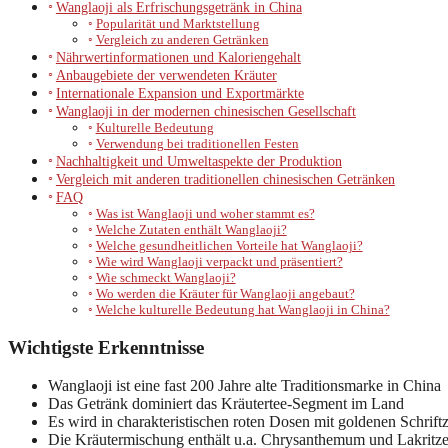
Wanglaoji als Erfrischungsgetränk in China
Popularität und Marktstellung
Vergleich zu anderen Getränken
Nährwertinformationen und Kaloriengehalt
Anbaugebiete der verwendeten Kräuter
Internationale Expansion und Exportmärkte
Wanglaoji in der modernen chinesischen Gesellschaft
Kulturelle Bedeutung
Verwendung bei traditionellen Festen
Nachhaltigkeit und Umweltaspekte der Produktion
Vergleich mit anderen traditionellen chinesischen Getränken
FAQ
Was ist Wanglaoji und woher stammt es?
Welche Zutaten enthält Wanglaoji?
Welche gesundheitlichen Vorteile hat Wanglaoji?
Wie wird Wanglaoji verpackt und präsentiert?
Wie schmeckt Wanglaoji?
Wo werden die Kräuter für Wanglaoji angebaut?
Welche kulturelle Bedeutung hat Wanglaoji in China?
Wichtigste Erkenntnisse
Wanglaoji ist eine fast 200 Jahre alte Traditionsmarke in China
Das Getränk dominiert das Kräutertee-Segment im Land
Es wird in charakteristischen roten Dosen mit goldenen Schrift
Die Kräutermischung enthält u.a. Chrysanthemum und Lakritz