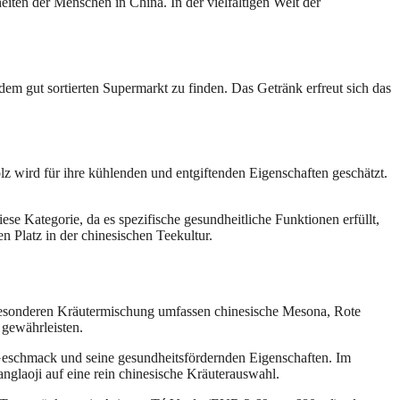
heiten der Menschen in China. In der vielfältigen Welt der
dem gut sortierten Supermarkt zu finden. Das Getränk erfreut sich das
z wird für ihre kühlenden und entgiftenden Eigenschaften geschätzt.
se Kategorie, da es spezifische gesundheitliche Funktionen erfüllt,
 Platz in der chinesischen Teekultur.
er besonderen Kräutermischung umfassen chinesische Mesona, Rote
 gewährleisten.
Geschmack und seine gesundheitsfördernden Eigenschaften. Im
glaoji auf eine rein chinesische Kräuterauswahl.