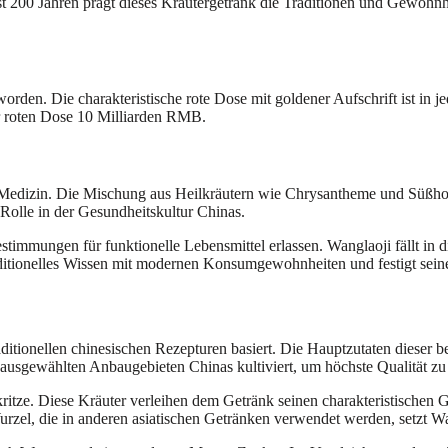
 fast 200 Jahren prägt dieses Kräutergetränk die Traditionen und Gewohn
en. Die charakteristische rote Dose mit goldener Aufschrift ist in je
er roten Dose 10 Milliarden RMB.
en Medizin. Die Mischung aus Heilkräutern wie Chrysantheme und Süßhol
Rolle in der Gesundheitskultur Chinas.
mmungen für funktionelle Lebensmittel erlassen. Wanglaoji fällt in die
ditionelles Wissen mit modernen Konsumgewohnheiten und festigt seinen
traditionellen chinesischen Rezepturen basiert. Die Hauptzutaten dies
ausgewählten Anbaugebieten Chinas kultiviert, um höchste Qualität zu
itze. Diese Kräuter verleihen dem Getränk seinen charakteristischen 
zel, die in anderen asiatischen Getränken verwendet werden, setzt Wan