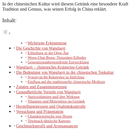
In der chinesischen Kultur wird diesem Getränk eine besondere Kraft 
Tradition und Genuss, was seinen Erfolg in China erklärt.
Inhalt:
Wichtigste Erkenntnisse
Die Geschichte von Wanglaoji
Erfindung in der Qing-Ära
Wong Chat Bong: Visionärer Erfinder
Generationsübergreifende Entwicklung
Wanglaoji – chinesisches Kräutertee-Getränk
Die Bedeutung von Wanglaoji in der chinesischen Teekultur
Synonym für Kräutertee in Südchina
Einfluss auf die traditionelle chinesische Medizin
Zutaten und Zusammensetzung
Gesundheitliche Vorteile von Wanglaoji
Antioxidantien und ihre Wirkung
Vitamine und Mineralien im Getränk
Herstellungsprozess und Qualitätskontrolle
Verpackung und Präsentation
Charakteristische rote Dosen
Tetrapack-ähnliche Kartons
Geschmacksprofil und Aromanuancen