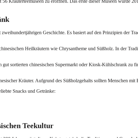
eit 56 Kräuterteemuseen zu eröffnen. Das erste dieser Museen wurde 2
änk
st zweihundertjährigen Geschichte. Es basiert auf den Prinzipien der T
chinesischen Heilkräutern wie Chrysantheme und Süßholz. In der Tradi
m gut sortierten chinesischen Supermarkt oder Kiosk-Kühlschrank zu fi
inesischer Kräuter. Aufgrund des Süßholzgehalts sollten Menschen m
eliebte Snacks und Getränke:
sischen Teekultur