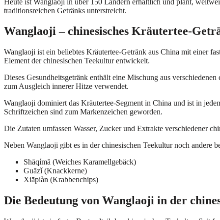
Heute ist Wanglaoji in über 150 Ländern erhältlich und plant, weltw
traditionsreichen Getränks unterstreicht.
Wanglaoji – chinesisches Kräutertee-Getr
Wanglaoji ist ein beliebtes Kräutertee-Getränk aus China mit einer fa
Element der chinesischen Teekultur entwickelt.
Dieses Gesundheitsgetränk enthält eine Mischung aus verschiedenen 
zum Ausgleich innerer Hitze verwendet.
Wanglaoji dominiert das Kräutertee-Segment in China und ist in jede
Schriftzeichen sind zum Markenzeichen geworden.
Die Zutaten umfassen Wasser, Zucker und Extrakte verschiedener ch
Neben Wanglaoji gibt es in der chinesischen Teekultur noch andere b
Shāqímă (Weiches Karamellgebäck)
Guāzǐ (Knackkerne)
Xiāpiàn (Krabbenchips)
Die Bedeutung von Wanglaoji in der chine