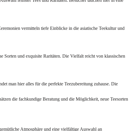
Auswahl feinster Tees und Raritäten. Besucher tauchen hier in eine
remonien vermitteln tiefe Einblicke in die asiatische Teekultur und
Sorten und exquisite Raritäten. Die Vielfalt reicht von klassischen
et man hier alles für die perfekte Teezubereitung zuhause. Die
 schätzen die fachkundige Beratung und die Möglichkeit, neue Teesorten
e gemütliche Atmosphäre und eine vielfältige Auswahl an