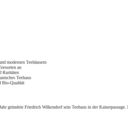
en und modernen Teehäusern
Teesorten an
 Raritäten
panisches Teehaus
d Bio-Qualität
Jahr gründete Friedrich Wilkendorf sein Teehaus in der Kaiserpassage. M