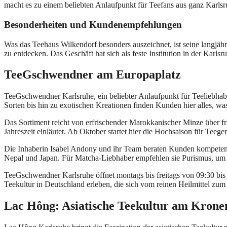
macht es zu einem beliebten Anlaufpunkt für Teefans aus ganz Karlsr
Besonderheiten und Kundenempfehlungen
Was das Teehaus Wilkendorf besonders auszeichnet, ist seine langjäh
zu entdecken. Das Geschäft hat sich als feste Institution in der Karls
TeeGschwendner am Europaplatz
TeeGschwendner Karlsruhe, ein beliebter Anlaufpunkt für Teeliebhabe
Sorten bis hin zu exotischen Kreationen finden Kunden hier alles, wa
Das Sortiment reicht von erfrischender Marokkanischer Minze über fru
Jahreszeit einläutet. Ab Oktober startet hier die Hochsaison für Teegen
Die Inhaberin Isabel Andony und ihr Team beraten Kunden kompetent 
Nepal und Japan. Für Matcha-Liebhaber empfehlen sie Purismus, um d
TeeGschwendner Karlsruhe öffnet montags bis freitags von 09:30 bis
Teekultur in Deutschland erleben, die sich vom reinen Heilmittel zum
Lac Hông: Asiatische Teekultur am Krone