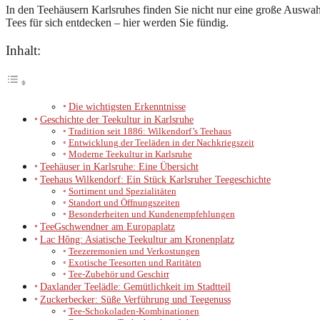
In den Teehäusern Karlsruhes finden Sie nicht nur eine große Auswah
Tees für sich entdecken – hier werden Sie fündig.
Inhalt:
Die wichtigsten Erkenntnisse
Geschichte der Teekultur in Karlsruhe
Tradition seit 1886: Wilkendorf’s Teehaus
Entwicklung der Teeläden in der Nachkriegszeit
Moderne Teekultur in Karlsruhe
Teehäuser in Karlsruhe: Eine Übersicht
Teehaus Wilkendorf: Ein Stück Karlsruher Teegeschichte
Sortiment und Spezialitäten
Standort und Öffnungszeiten
Besonderheiten und Kundenempfehlungen
TeeGschwendner am Europaplatz
Lac Hông: Asiatische Teekultur am Kronenplatz
Teezeremonien und Verkostungen
Exotische Teesorten und Raritäten
Tee-Zubehör und Geschirr
Daxlander Teelädle: Gemütlichkeit im Stadtteil
Zuckerbecker: Süße Verführung und Teegenuss
Tee-Schokoladen-Kombinationen