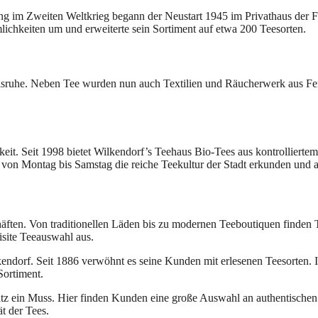
ng im Zweiten Weltkrieg begann der Neustart 1945 im Privathaus der Fa
ichkeiten um und erweiterte sein Sortiment auf etwa 200 Teesorten.
rlsruhe. Neben Tee wurden nun auch Textilien und Räucherwerk aus Fer
it. Seit 1998 bietet Wilkendorf’s Teehaus Bio-Tees aus kontrolliertem 
von Montag bis Samstag die reiche Teekultur der Stadt erkunden und 
äften. Von traditionellen Läden bis zu modernen Teeboutiquen finden T
isite Teeauswahl aus.
kendorf. Seit 1886 verwöhnt es seine Kunden mit erlesenen Teesorten. 
Sortiment.
tz ein Muss. Hier finden Kunden eine große Auswahl an authentischen 
t der Tees.