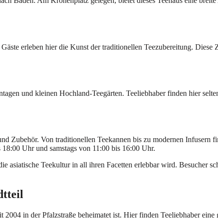
nach Baden. Am Kronenplatz gelegen, bietet dieses Teehaus eine breite 
te erleben hier die Kunst der traditionellen Teezubereitung. Diese Ze
gen und kleinen Hochland-Teegärten. Teeliebhaber finden hier seltene 
d Zubehör. Von traditionellen Teekannen bis zu modernen Infusern find
s 18:00 Uhr und samstags von 11:00 bis 16:00 Uhr.
die asiatische Teekultur in all ihren Facetten erlebbar wird. Besucher
tteil
t 2004 in der Pfalzstraße beheimatet ist. Hier finden Teeliebhaber ein