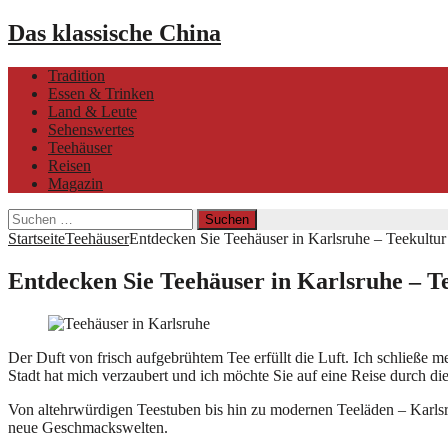
Das klassische China
Tradition
Essen & Trinken
Land & Leute
Sehenswertes
Teehäuser
Reisen
Magazin
Suchen
nach:
Startseite
Teehäuser
Entdecken Sie Teehäuser in Karlsruhe – Teekultur
Entdecken Sie Teehäuser in Karlsruhe – T
Der Duft von frisch aufgebrühtem Tee erfüllt die Luft. Ich schließe m
Stadt hat mich verzaubert und ich möchte Sie auf eine Reise durch d
Von altehrwürdigen Teestuben bis hin zu modernen Teeläden – Karlsru
neue Geschmackswelten.