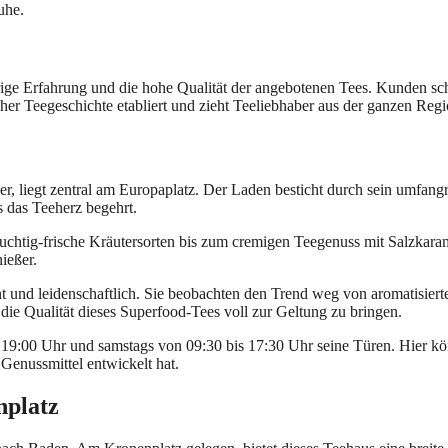
uhe.
rige Erfahrung und die hohe Qualität der angebotenen Tees. Kunden sc
ruher Teegeschichte etabliert und zieht Teeliebhaber aus der ganzen Regi
r, liegt zentral am Europaplatz. Der Laden besticht durch sein umfang
s das Teeherz begehrt.
chtig-frische Kräutersorten bis zum cremigen Teegenuss mit Salzkarame
ießer.
und leidenschaftlich. Sie beobachten den Trend weg von aromatisierte
ie Qualität dieses Superfood-Tees voll zur Geltung zu bringen.
 19:00 Uhr und samstags von 09:30 bis 17:30 Uhr seine Türen. Hier k
 Genussmittel entwickelt hat.
nplatz