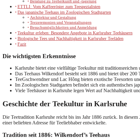
Beratung zu Teeherkunft und -lagerung
ETTLI: Vom Kaffeeröster zum Teespezialisten
Das japanische Teehaus im Zoologischen Stadtgarten
Architektur und Gestaltung
Teezeremonien und Veranstaltungen
Besuchsmöglichkeiten und Anmeldung
Teekultur erleben: Besondere Angebote in Karlsruher Teehäusern
Biologische Tees und Nachhaltigkeit in Karlsruher Teeläden
Fazit
Die wichtigsten Erkenntnisse
Karlsruhe bietet eine vielfältige Teekultur mit traditionsreich
Das Teehaus Wilkendorf besteht seit 1886 und bietet über 200 
TeeGschwendner und Lac Hông bieten exotische Teesorten und
Im Zoologischen Stadtgarten befindet sich ein authentisches ja
Viele Teehäuser in Karlsruhe legen Wert auf Nachhaltigkeit un
Geschichte der Teekultur in Karlsruhe
Die Teetradition Karlsruhe reicht bis ins Jahr 1886 zurück. In diesem 
einer beliebten Adresse für Teeliebhaber entwickelte.
Tradition seit 1886: Wilkendorf’s Teehaus