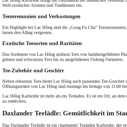
Lac Hông Karlsruhe bringt die Faszination der asiatischen Teekultur 
Welt exotischer Aromen und Traditionen ein.
Teezeremonien und Verkostungen
Ein Highlight bei Lac Hông sind die „Gong Fu Cha“ Teezeremonien. Gäs
lassen den Alltag vergessen.
Exotische Teesorten und Raritäten
Das Sortiment von Lac Hông umfasst Tees von familiengeführten Planta
grünen und schwarzen Tees bis zu ausgefallenen Oolong-Varianten.
Tee-Zubehör und Geschirr
Neben erlesenen Tees bietet Lac Hông auch passendes Tee-Geschirr un
Öffnungszeiten von Lac Hông sind montags bis freitags von 11:00 bi
Lac Hông Karlsruhe ist mehr als ein Teeladen. Es ist ein Ort, an dem 
zu entdecken.
Daxlander Teelädle: Gemütlichkeit im Stad
Das Daxlander Teelädle ist ein charmanter Teeladen Karlsruhe, der sei