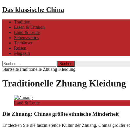
Das klassische China
Tradition
Essen & Trinken
Land & Leute
Sehenswertes
Teehäuser
Reisen
Magazin
Suchen
nach:
Startseite
Traditionelle Zhuang Kleidung
Traditionelle Zhuang Kleidung
Land & Leute
Die Zhuang: Chinas größte ethnische Minderheit
Entdecken Sie die faszinierende Kultur der Zhuang, Chinas größter e