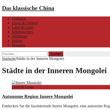
Das klassische China
Tradition
Essen & Trinken
Land & Leute
Sehenswertes
Teehäuser
Reisen
Magazin
Suchen
nach:
Startseite
Städte in der Inneren Mongolei
Städte in der Inneren Mongolei
Land & Leute
Autonome Region Innere Mongolei
Entdecken Sie die faszinierende Innere Mongolei, eine autonome Regi