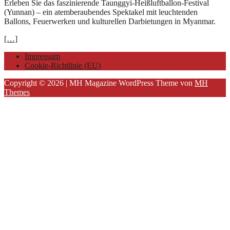
Erleben Sie das faszinierende Taunggyi-Heißluftballon-Festival
(Yunnan) – ein atemberaubendes Spektakel mit leuchtenden
Ballons, Feuerwerken und kulturellen Darbietungen in Myanmar.
[…]
Impressum
Cookie-Richtlinie (EU)
Copyright © 2026 | MH Magazine WordPress Theme von
MH
Themes