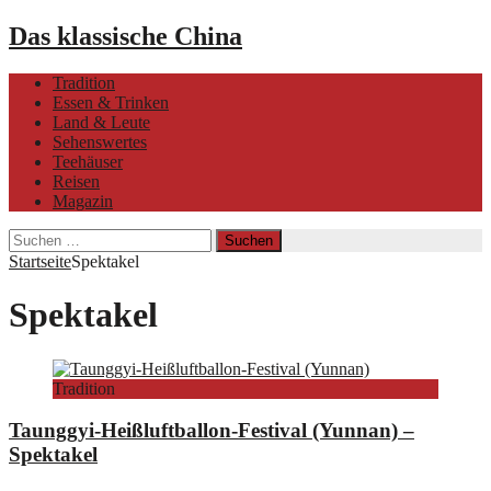
Das klassische China
Tradition
Essen & Trinken
Land & Leute
Sehenswertes
Teehäuser
Reisen
Magazin
Suchen
nach:
Startseite
Spektakel
Spektakel
Tradition
Taunggyi-Heißluftballon-Festival (Yunnan) –
Spektakel