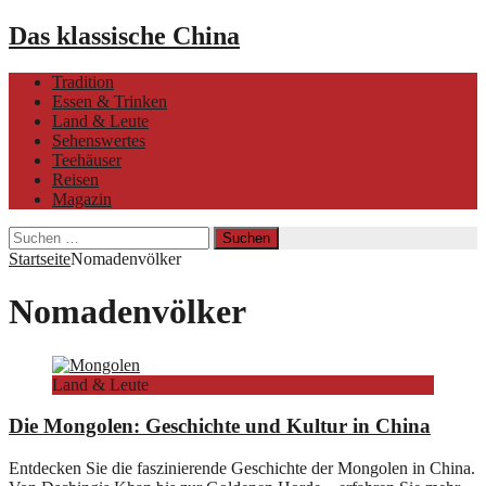
Das klassische China
Tradition
Essen & Trinken
Land & Leute
Sehenswertes
Teehäuser
Reisen
Magazin
Suchen
nach:
Startseite
Nomadenvölker
Nomadenvölker
Land & Leute
Die Mongolen: Geschichte und Kultur in China
Entdecken Sie die faszinierende Geschichte der Mongolen in China.