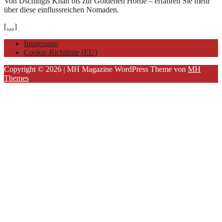
Von Dschingis Khan bis zur Goldenen Horde – erfahren Sie mehr
über diese einflussreichen Nomaden.
[…]
Impressum
Cookie-Richtlinie (EU)
Copyright © 2026 | MH Magazine WordPress Theme von
MH
Themes