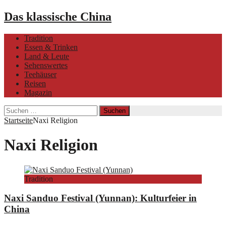
Das klassische China
Tradition
Essen & Trinken
Land & Leute
Sehenswertes
Teehäuser
Reisen
Magazin
Suchen
nach:
Startseite
Naxi Religion
Naxi Religion
Tradition
Naxi Sanduo Festival (Yunnan): Kulturfeier in
China