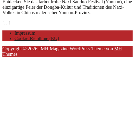
Entdecken Sie das farbenfrohe Naxi Sanduo Festival (Yunnan), eine
einzigartige Feier der Dongba-Kultur und Traditionen des Naxi-
Volkes in Chinas malerischer Yunnan-Provinz.
[…]
Impressum
Cookie-Richtlinie (EU)
Copyright © 2026 | MH Magazine WordPress Theme von
MH
Themes