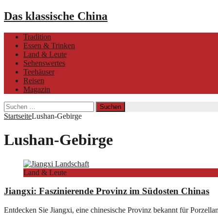
Das klassische China
Tradition
Essen & Trinken
Land & Leute
Sehenswertes
Teehäuser
Reisen
Magazin
Suchen
nach:
Startseite
Lushan-Gebirge
Lushan-Gebirge
Land & Leute
Jiangxi: Faszinierende Provinz im Südosten Chinas
Entdecken Sie Jiangxi, eine chinesische Provinz bekannt für Porzell