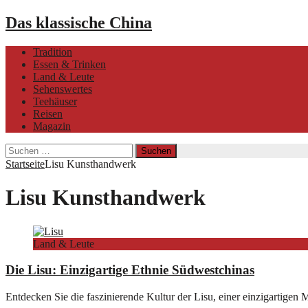
Das klassische China
Tradition
Essen & Trinken
Land & Leute
Sehenswertes
Teehäuser
Reisen
Magazin
Suchen
nach:
Startseite
Lisu Kunsthandwerk
Lisu Kunsthandwerk
Land & Leute
Die Lisu: Einzigartige Ethnie Südwestchinas
Entdecken Sie die faszinierende Kultur der Lisu, einer einzigartigen