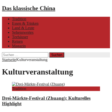
Das klassische China
Tradition
Essen & Trinken
Land & Leute
Sehenswertes
Teehäuser
Reisen
Magazin
Suchen
nach:
Startseite
Kulturveranstaltung
Kulturveranstaltung
Tradition
Drei-Märkte-Festival (Zhuang): Kulturelles
Highlight