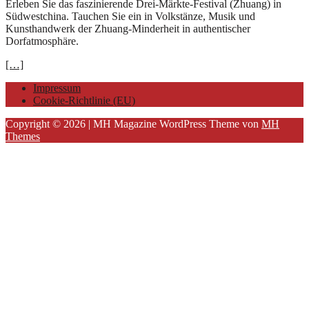
Erleben Sie das faszinierende Drei-Märkte-Festival (Zhuang) in
Südwestchina. Tauchen Sie ein in Volkstänze, Musik und
Kunsthandwerk der Zhuang-Minderheit in authentischer
Dorfatmosphäre.
[…]
Impressum
Cookie-Richtlinie (EU)
Copyright © 2026 | MH Magazine WordPress Theme von
MH
Themes