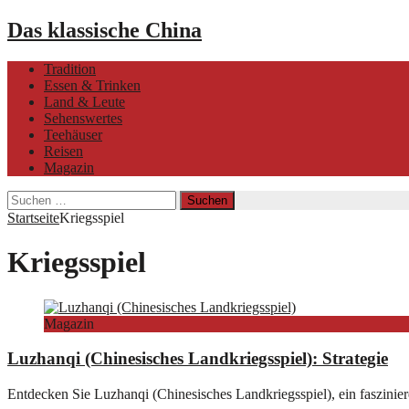
Das klassische China
Tradition
Essen & Trinken
Land & Leute
Sehenswertes
Teehäuser
Reisen
Magazin
Suchen
nach:
Startseite
Kriegsspiel
Kriegsspiel
Magazin
Luzhanqi (Chinesisches Landkriegsspiel): Strategie
Entdecken Sie Luzhanqi (Chinesisches Landkriegsspiel), ein fasziniere