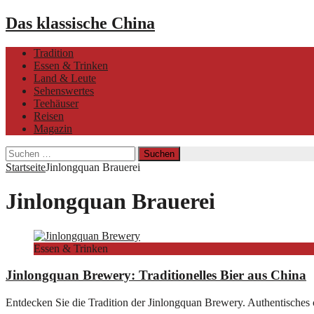
Das klassische China
Tradition
Essen & Trinken
Land & Leute
Sehenswertes
Teehäuser
Reisen
Magazin
Suchen
nach:
Startseite
Jinlongquan Brauerei
Jinlongquan Brauerei
Essen & Trinken
Jinlongquan Brewery: Traditionelles Bier aus China
Entdecken Sie die Tradition der Jinlongquan Brewery. Authentisches c