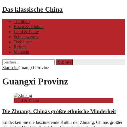
Das klassische China
Tradition
Essen & Trinken
Land & Leute
Sehenswertes
Teehäuser
Reisen
Magazin
Suchen
nach:
Startseite
Guangxi Provinz
Guangxi Provinz
Land & Leute
Die Zhuang: Chinas größte ethnische Minderheit
Entdecken Sie die faszinierende Kultur der Zhuang, Chinas größter