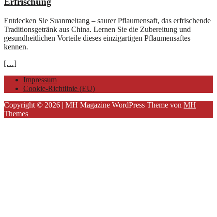
Erfrischung
Entdecken Sie Suanmeitang – saurer Pflaumensaft, das erfrischende
Traditionsgetränk aus China. Lernen Sie die Zubereitung und
gesundheitlichen Vorteile dieses einzigartigen Pflaumensaftes
kennen.
[…]
Impressum
Cookie-Richtlinie (EU)
Copyright © 2026 | MH Magazine WordPress Theme von
MH
Themes