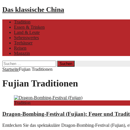
Das klassische China
Tradition
Essen & Trinken
Land & Leute
Sehenswertes
Teehäuser
Reisen
Magazin
Suchen
nach:
Startseite
Fujian Traditionen
Fujian Traditionen
Tradition
Dragon-Bombing-Festival (Fujian): Feuer und Tradit
Entdecken Sie das spektakuläre Dragon-Bombing-Festival (Fujian), ei