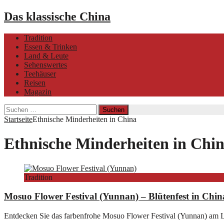
Das klassische China
Tradition
Essen & Trinken
Land & Leute
Sehenswertes
Teehäuser
Reisen
Magazin
Suchen
nach:
Startseite
Ethnische Minderheiten in China
Ethnische Minderheiten in Chi
Tradition
Mosuo Flower Festival (Yunnan) – Blütenfest in Chin
Entdecken Sie das farbenfrohe Mosuo Flower Festival (Yunnan) am Lu