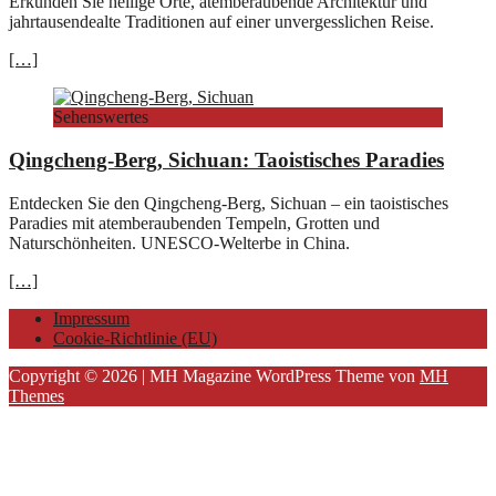
Erkunden Sie heilige Orte, atemberaubende Architektur und
jahrtausendealte Traditionen auf einer unvergesslichen Reise.
[…]
Sehenswertes
Qingcheng-Berg, Sichuan: Taoistisches Paradies
Entdecken Sie den Qingcheng-Berg, Sichuan – ein taoistisches
Paradies mit atemberaubenden Tempeln, Grotten und
Naturschönheiten. UNESCO-Welterbe in China.
[…]
Impressum
Cookie-Richtlinie (EU)
Copyright © 2026 | MH Magazine WordPress Theme von
MH
Themes