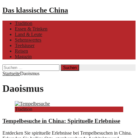
Das klassische China
Tradition
Essen & Trinken
Land & Leute
Sehenswertes
Teehäuser
Reisen
Magazin
Suchen
nach:
Startseite
Daoismus
Daoismus
Tradition
Tempelbesuche in China: Spirituelle Erlebnisse
Entdecken Sie spirituelle Erlebnisse bei Tempelbesuchen in China.