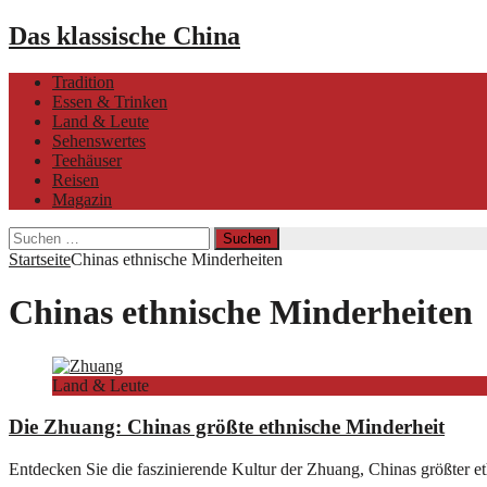
Das klassische China
Tradition
Essen & Trinken
Land & Leute
Sehenswertes
Teehäuser
Reisen
Magazin
Suchen
nach:
Startseite
Chinas ethnische Minderheiten
Chinas ethnische Minderheiten
Land & Leute
Die Zhuang: Chinas größte ethnische Minderheit
Entdecken Sie die faszinierende Kultur der Zhuang, Chinas größter e