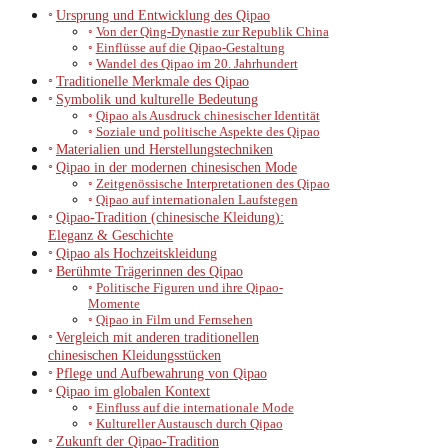
Ursprung und Entwicklung des Qipao
Von der Qing-Dynastie zur Republik China
Einflüsse auf die Qipao-Gestaltung
Wandel des Qipao im 20. Jahrhundert
Traditionelle Merkmale des Qipao
Symbolik und kulturelle Bedeutung
Qipao als Ausdruck chinesischer Identität
Soziale und politische Aspekte des Qipao
Materialien und Herstellungstechniken
Qipao in der modernen chinesischen Mode
Zeitgenössische Interpretationen des Qipao
Qipao auf internationalen Laufstegen
Qipao-Tradition (chinesische Kleidung):
Eleganz & Geschichte
Qipao als Hochzeitskleidung
Berühmte Trägerinnen des Qipao
Politische Figuren und ihre Qipao-
Momente
Qipao in Film und Fernsehen
Vergleich mit anderen traditionellen
chinesischen Kleidungsstücken
Pflege und Aufbewahrung von Qipao
Qipao im globalen Kontext
Einfluss auf die internationale Mode
Kultureller Austausch durch Qipao
Zukunft der Qipao-Tradition