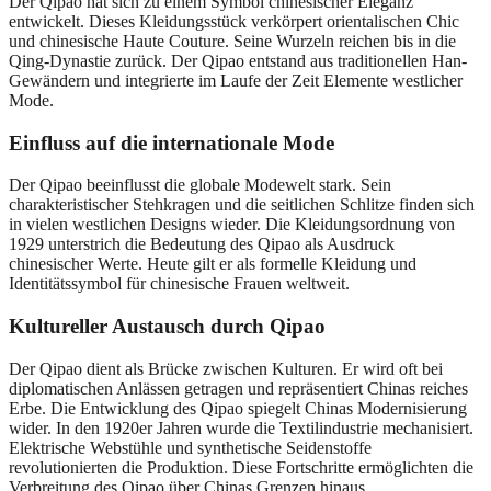
Der Qipao hat sich zu einem Symbol chinesischer Eleganz
entwickelt. Dieses Kleidungsstück verkörpert orientalischen Chic
und chinesische Haute Couture. Seine Wurzeln reichen bis in die
Qing-Dynastie zurück. Der Qipao entstand aus traditionellen Han-
Gewändern und integrierte im Laufe der Zeit Elemente westlicher
Mode.
Einfluss auf die internationale Mode
Der Qipao beeinflusst die globale Modewelt stark. Sein
charakteristischer Stehkragen und die seitlichen Schlitze finden sich
in vielen westlichen Designs wieder. Die Kleidungsordnung von
1929 unterstrich die Bedeutung des Qipao als Ausdruck
chinesischer Werte. Heute gilt er als formelle Kleidung und
Identitätssymbol für chinesische Frauen weltweit.
Kultureller Austausch durch Qipao
Der Qipao dient als Brücke zwischen Kulturen. Er wird oft bei
diplomatischen Anlässen getragen und repräsentiert Chinas reiches
Erbe. Die Entwicklung des Qipao spiegelt Chinas Modernisierung
wider. In den 1920er Jahren wurde die Textilindustrie mechanisiert.
Elektrische Webstühle und synthetische Seidenstoffe
revolutionierten die Produktion. Diese Fortschritte ermöglichten die
Verbreitung des Qipao über Chinas Grenzen hinaus.