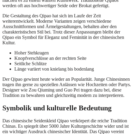
machen es zu einem wahren Kunstwerk. Traditionelle Qipaos
werden oft aus hochwertiger Seide oder Brokat gefertigt.
Die Gestaltung des Qipao hat sich im Laufe der Zeit
weiterentwickelt. Moderne Varianten zeigen verschiedene
Ausschnittformen und Ärmelgestaltungen, behalten aber den
charakteristischen Stil bei. Trotz dieser Anpassungen bleibt der
Qipao ein Symbol für Eleganz und Feminität in der chinesischen
Kultur.
Hoher Stehkragen
Knopfverschlüsse an der rechten Seite
Seitliche Schlitze
Länge variiert von knielang bis bodenlang
Der Qipao gewinnt heute wieder an Popularität. Junge Chinesinnen
tragen ihn gerne zu speziellen Anlässen wie Hochzeiten oder Partys.
Designer wie Zou Qiuming und Guo Pei tragen dazu bei, diese
Tradition zu bewahren und gleichzeitig modern zu interpretieren.
Symbolik und kulturelle Bedeutung
Das chinesische Seidenkleid Qipao verkörpert die reiche Tradition
Chinas. Es spiegelt über 5000 Jahre Kulturgeschichte wider und ist
ein wichtiger Ausdruck chinesischer Identität. Das Qipao vereint