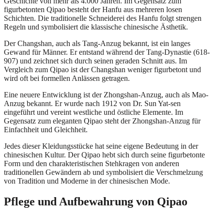
Geschichte von mehr als 4.000 Jahren. Im Gegensatz zum
figurbetonten Qipao besteht der Hanfu aus mehreren losen
Schichten. Die traditionelle Schneiderei des Hanfu folgt strengen
Regeln und symbolisiert die klassische chinesische Ästhetik.
Der Changshan, auch als Tang-Anzug bekannt, ist ein langes
Gewand für Männer. Er entstand während der Tang-Dynastie (618-
907) und zeichnet sich durch seinen geraden Schnitt aus. Im
Vergleich zum Qipao ist der Changshan weniger figurbetont und
wird oft bei formellen Anlässen getragen.
Eine neuere Entwicklung ist der Zhongshan-Anzug, auch als Mao-
Anzug bekannt. Er wurde nach 1912 von Dr. Sun Yat-sen
eingeführt und vereint westliche und östliche Elemente. Im
Gegensatz zum eleganten Qipao steht der Zhongshan-Anzug für
Einfachheit und Gleichheit.
Jedes dieser Kleidungsstücke hat seine eigene Bedeutung in der
chinesischen Kultur. Der Qipao hebt sich durch seine figurbetonte
Form und den charakteristischen Stehkragen von anderen
traditionellen Gewändern ab und symbolisiert die Verschmelzung
von Tradition und Moderne in der chinesischen Mode.
Pflege und Aufbewahrung von Qipao