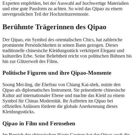
Experten empfehlen, bei der Auswahl auf hochwertige Materialien
und eine gute Passform zu achten. So wird das Qipao zu einem
unvergesslichen Teil der Hochzeitszeremonie.
Berühmte Trägerinnen des Qipao
Der Qipao, ein Symbol des orientalischen Chics, hat zahlreiche
prominente Persönlichkeiten in seinen Bann gezogen. Dieses
traditionelle chinesische Kleidungsstück verkörpert Eleganz und
kulturelles Erbe. Seine Beliebtheit reicht von politischen Bühnen bis
hin zur Glitzerwelt des Films.
Politische Figuren und ihre Qipao-Momente
Soong Mei-ling, die Ehefrau von Chiang Kai-shek, nutzte den
Qipao als diplomatisches Instrument. Sie präsentierte chinesische
Kultur auf internationaler Ebene und machte das Kleid zu einem
Symbol für Chinas Modernität. Ihr Auftreten im Qipao bei
offiziellen Anlässen förderte die globale Anerkennung dieses
Kleidungsstücks.
Qipao in Film und Fernsehen
Im Bereich der chinesischen Haute Couture hat der Qipao auch die