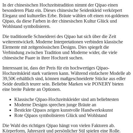
In der chinesischen Hochzeitstradition nimmt der Qipao einen
besonderen Platz ein. Dieses chinesische Seidenkleid verkörpert
Eleganz und kulturelles Erbe. Bräute wählen oft einen rot-goldenen
Qipao, da diese Farben in der chinesischen Kultur Glück und
Wohlstand symbolisieren.
Die traditionelle Schneiderei des Qipao hat sich über die Zeit
weiterentwickelt. Moderne Interpretationen verbinden klassische
Elemente mit zeitgenössischen Designs. Dies spiegelt die
Verbindung zwischen Tradition und Moderne wider, die viele
chinesische Paare in ihrer Hochzeit suchen.
Interessant ist, dass der Preis für ein hochwertiges Qipao-
Hochzeitskleid stark variieren kann. Während einfachere Modelle ab
39,50€ erhältlich sind, können maßgeschneiderte Stücke aus edler
Seide deutlich teurer sein. Beliebte Marken wie PONERY bieten
eine breite Palette an Optionen.
Klassische Qipao-Hochzeitskleider sind am beliebtesten
Moderne Designs sprechen junge Bräute an
Bestickte Qipaos zeigen kunstvolle Handwerkskunst
Rote Qipaos symbolisieren Glück und Wohlstand
Die Wahl des richtigen Qipao hängt von vielen Faktoren ab.
Körperform, Jahreszeit und persönlicher Stil spielen eine Rolle.