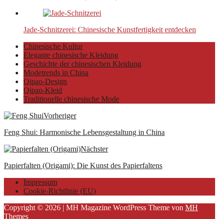
Jade-Schnitzerei: Chinesische Kunstfertigkeit entdecken
Chinesische Kultur
Elegante chinesische Kleidung
Geschichte der chinesischen Kleidung
Modetrends in China
Qipao-Design
Qipao-Kleid
Traditionelle chinesische Mode
Vorheriger
Feng Shui: Harmonische Lebensgestaltung in China
Nächster
Papierfalten (Origami): Die Kunst des Papierfaltens
Impressum
Cookie-Richtlinie (EU)
Copyright © 2026 | MH Magazine WordPress Theme von
MH
Themes