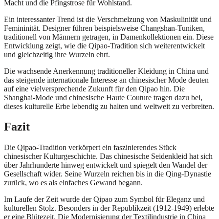
Macht und die Pfingstrose für Wohlstand.
Ein interessanter Trend ist die Verschmelzung von Maskulinität und
Femininität. Designer führen beispielsweise Changshan-Tuniken,
traditionell von Männern getragen, in Damenkollektionen ein. Diese
Entwicklung zeigt, wie die Qipao-Tradition sich weiterentwickelt
und gleichzeitig ihre Wurzeln ehrt.
Die wachsende Anerkennung traditioneller Kleidung in China und
das steigende internationale Interesse an chinesischer Mode deuten
auf eine vielversprechende Zukunft für den Qipao hin. Die
Shanghai-Mode und chinesische Haute Couture tragen dazu bei,
dieses kulturelle Erbe lebendig zu halten und weltweit zu verbreiten.
Fazit
Die Qipao-Tradition verkörpert ein faszinierendes Stück
chinesischer Kulturgeschichte. Das chinesische Seidenkleid hat sich
über Jahrhunderte hinweg entwickelt und spiegelt den Wandel der
Gesellschaft wider. Seine Wurzeln reichen bis in die Qing-Dynastie
zurück, wo es als einfaches Gewand begann.
Im Laufe der Zeit wurde der Qipao zum Symbol für Eleganz und
kulturellen Stolz. Besonders in der Republikzeit (1912-1949) erlebte
er eine Blütezeit. Die Modernisierung der Textilindustrie in China