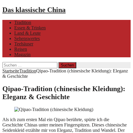
Das klassische China
Tradition
Essen & Trinken
Land & Leute
Sehenswertes
Teehäuser
Reisen
Magazin
Suchen
nach:
Startseite
Tradition
Qipao-Tradition (chinesische Kleidung): Eleganz
& Geschichte
Qipao-Tradition (chinesische Kleidung):
Eleganz & Geschichte
Als ich zum ersten Mal ein Qipao berührte, spürte ich die
Geschichte Chinas unter meinen Fingerspitzen. Dieses chinesische
Seidenkleid erzählte mir von Eleganz, Tradition und Wandel. Der