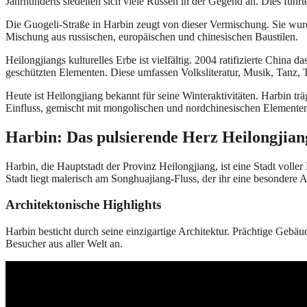
Jahrhunderts siedelten sich viele Russen in der Gegend an. Dies führt
Die Guogeli-Straße in Harbin zeugt von dieser Vermischung. Sie wurde
Mischung aus russischen, europäischen und chinesischen Baustilen.
Heilongjiangs kulturelles Erbe ist vielfältig. 2004 ratifizierte Chi
geschützten Elementen. Diese umfassen Volksliteratur, Musik, Tanz, T
Heute ist Heilongjiang bekannt für seine Winteraktivitäten. Harbin t
Einfluss, gemischt mit mongolischen und nordchinesischen Elementen.
Harbin: Das pulsierende Herz Heilongjian
Harbin, die Hauptstadt der Provinz Heilongjiang, ist eine Stadt voll
Stadt liegt malerisch am Songhuajiang-Fluss, der ihr eine besondere A
Architektonische Highlights
Harbin besticht durch seine einzigartige Architektur. Prächtige Gebä
Besucher aus aller Welt an.