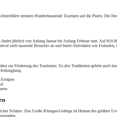
 Schneefällen strömen Hunderttausende Touristen auf die Pisten. Die He
 findet jährlich von Anfang Januar bis Anfang Februar statt. Auf 810.
ival zieht tausende Besucher an und bietet Aktivitäten wie Eislaufen,
itäten zur Förderung des Tourismus. Zu den Traditionen gehört auch d
Heilongjiang.
 Ereignis
al
turen
en
rlicher Schätze. Das Große Khingan-Gebirge ist Heimat des größten Urw
nzenarten.