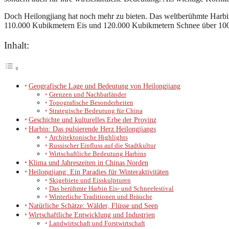
Doch Heilongjiang hat noch mehr zu bieten. Das weltberühmte Harbin 
110.000 Kubikmetern Eis und 120.000 Kubikmetern Schnee über 100 fas
Inhalt:
Geografische Lage und Bedeutung von Heilongjiang
Grenzen und Nachbarländer
Topografische Besonderheiten
Strategische Bedeutung für China
Geschichte und kulturelles Erbe der Provinz
Harbin: Das pulsierende Herz Heilongjiangs
Architektonische Highlights
Russischer Einfluss auf die Stadtkultur
Wirtschaftliche Bedeutung Harbins
Klima und Jahreszeiten in Chinas Norden
Heilongjiang: Ein Paradies für Winteraktivitäten
Skigebiete und Eisskulpturen
Das berühmte Harbin Eis- und Schneefestival
Winterliche Traditionen und Bräuche
Natürliche Schätze: Wälder, Flüsse und Seen
Wirtschaftliche Entwicklung und Industrien
Landwirtschaft und Forstwirtschaft