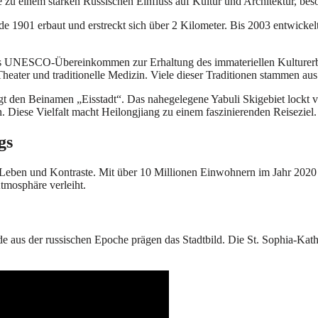
e zu einem starken Russischen Einfluss auf Kultur und Architektur, bes
 1901 erbaut und erstreckt sich über 2 Kilometer. Bis 2003 entwickelte
na das UNESCO-Übereinkommen zur Erhaltung des immateriellen Kulturerb
heater und traditionelle Medizin. Viele dieser Traditionen stammen aus
rägt den Beinamen „Eisstadt“. Das nahegelegene Yabuli Skigebiet lockt
 Diese Vielfalt macht Heilongjiang zu einem faszinierenden Reiseziel.
gs
er Leben und Kontraste. Mit über 10 Millionen Einwohnern im Jahr 2020 b
tmosphäre verleiht.
ude aus der russischen Epoche prägen das Stadtbild. Die St. Sophia-Kat