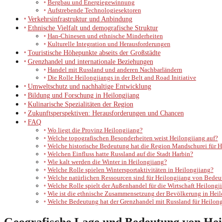
Bergbau und Energiegewinnung
Aufstrebende Technologiesektoren
Verkehrsinfrastruktur und Anbindung
Ethnische Vielfalt und demografische Struktur
Han-Chinesen und ethnische Minderheiten
Kulturelle Integration und Herausforderungen
Touristische Höhepunkte abseits der Großstädte
Grenzhandel und internationale Beziehungen
Handel mit Russland und anderen Nachbarländern
Die Rolle Heilongjiangs in der Belt and Road Initiative
Umweltschutz und nachhaltige Entwicklung
Bildung und Forschung in Heilongjiang
Kulinarische Spezialitäten der Region
Zukunftsperspektiven: Herausforderungen und Chancen
FAQ
Wo liegt die Provinz Heilongjiang?
Welche topografischen Besonderheiten weist Heilongjiang auf?
Welche historische Bedeutung hat die Region Mandschurei für H
Welchen Einfluss hatte Russland auf die Stadt Harbin?
Wie kalt werden die Winter in Heilongjiang?
Welche Rolle spielen Wintersportaktivitäten in Heilongjiang?
Welche natürlichen Ressourcen sind für Heilongjiang von Bede
Welche Rolle spielt der Außenhandel für die Wirtschaft Heilongj
Wie ist die ethnische Zusammensetzung der Bevölkerung in Hei
Welche Bedeutung hat der Grenzhandel mit Russland für Heilon
Geografische Lage und Bedeutung von Hei