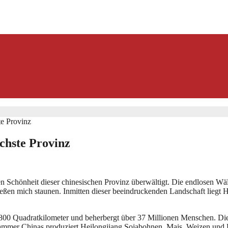
te Provinz
chste Provinz
n Schönheit dieser chinesischen Provinz überwältigt. Die endlosen Wäld
ießen mich staunen. Inmitten dieser beeindruckenden Landschaft liegt 
.800 Quadratkilometer und beherbergt über 37 Millionen Menschen. Diese
nkammer Chinas produziert Heilongjiang Sojabohnen, Mais, Weizen und