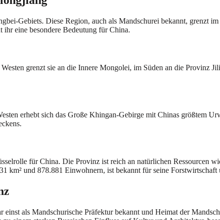
ongbei-Gebiets. Diese Region, auch als Mandschurei bekannt, grenzt i
t ihr eine besondere Bedeutung für China.
m Westen grenzt sie an die Innere Mongolei, im Süden an die Provinz J
 Im Westen erhebt sich das Große Khingan-Gebirge mit Chinas größtem
eckens.
üsselrolle für China. Die Provinz ist reich an natürlichen Ressourcen 
.831 km² und 878.881 Einwohnern, ist bekannt für seine Forstwirtscha
nz
war einst als Mandschurische Präfektur bekannt und Heimat der Mands