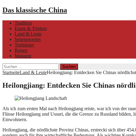
Das klassische China
Tradition
Essen & Trinken
Land & Leute
Sehenswertes
Teehäuser
Reisen
Magazin
Suchen
nach:
Startseite
Land & Leute
Heilongjiang: Entdecken Sie Chinas nördlichs
Heilongjiang: Entdecken Sie Chinas nördli
Als ich zum ersten Mal nach Heilongjiang reiste, war ich von der raue
Flüsse Heilongjiang und Ussuri, die die Grenze zu Russland bilden, l
Einwohnern.
Heilongjiang, die nördlichste Provinz Chinas, erstreckt sich über 454
sondern auch für ihre wirtschaftliche Bedeutung. Als wichtige Kor