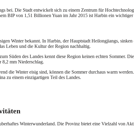
ngs bei. Die Stadt entwickelt sich zu einem Zentrum für Hochtechnolog
inem BIP von 1,51 Billionen Yuan im Jahr 2015 ist Harbin ein wichtiger
eisigen Winter bekannt. In Harbin, der Hauptstadt Heilongjiangs, sinke
s Leben und die Kultur der Region nachhaltig.
 zum Süden des Landes kennt diese Region keinen echten Sommer. Die 
ur 8,2 mm Niederschlag.
rend die Winter eisig sind, können die Sommer durchaus warm werden.
a zu einem einzigartigen Teil des Landes.
vitäten
uberhaftes Winterwunderland. Die Provinz bietet eine Vielzahl von Akti