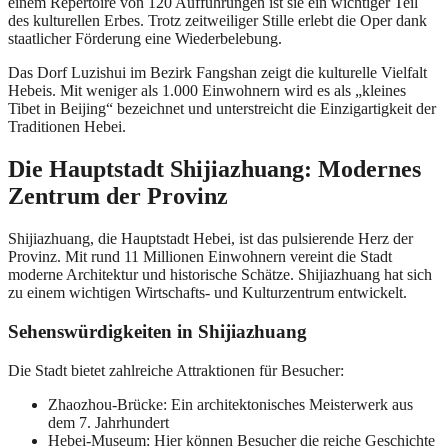
einem Repertoire von 120 Aufführungen ist sie ein wichtiger Teil
des kulturellen Erbes. Trotz zeitweiliger Stille erlebt die Oper dank
staatlicher Förderung eine Wiederbelebung.
Das Dorf Luzishui im Bezirk Fangshan zeigt die kulturelle Vielfalt
Hebeis. Mit weniger als 1.000 Einwohnern wird es als „kleines
Tibet in Beijing“ bezeichnet und unterstreicht die Einzigartigkeit der
Traditionen Hebei.
Die Hauptstadt Shijiazhuang: Modernes
Zentrum der Provinz
Shijiazhuang, die Hauptstadt Hebei, ist das pulsierende Herz der
Provinz. Mit rund 11 Millionen Einwohnern vereint die Stadt
moderne Architektur und historische Schätze. Shijiazhuang hat sich
zu einem wichtigen Wirtschafts- und Kulturzentrum entwickelt.
Sehenswürdigkeiten in Shijiazhuang
Die Stadt bietet zahlreiche Attraktionen für Besucher:
Zhaozhou-Brücke: Ein architektonisches Meisterwerk aus
dem 7. Jahrhundert
Hebei-Museum: Hier können Besucher die reiche Geschichte