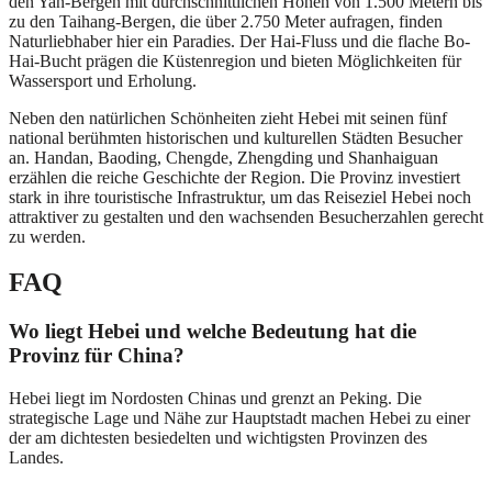
den Yan-Bergen mit durchschnittlichen Höhen von 1.500 Metern bis
zu den Taihang-Bergen, die über 2.750 Meter aufragen, finden
Naturliebhaber hier ein Paradies. Der Hai-Fluss und die flache Bo-
Hai-Bucht prägen die Küstenregion und bieten Möglichkeiten für
Wassersport und Erholung.
Neben den natürlichen Schönheiten zieht Hebei mit seinen fünf
national berühmten historischen und kulturellen Städten Besucher
an. Handan, Baoding, Chengde, Zhengding und Shanhaiguan
erzählen die reiche Geschichte der Region. Die Provinz investiert
stark in ihre touristische Infrastruktur, um das Reiseziel Hebei noch
attraktiver zu gestalten und den wachsenden Besucherzahlen gerecht
zu werden.
FAQ
Wo liegt Hebei und welche Bedeutung hat die
Provinz für China?
Hebei liegt im Nordosten Chinas und grenzt an Peking. Die
strategische Lage und Nähe zur Hauptstadt machen Hebei zu einer
der am dichtesten besiedelten und wichtigsten Provinzen des
Landes.