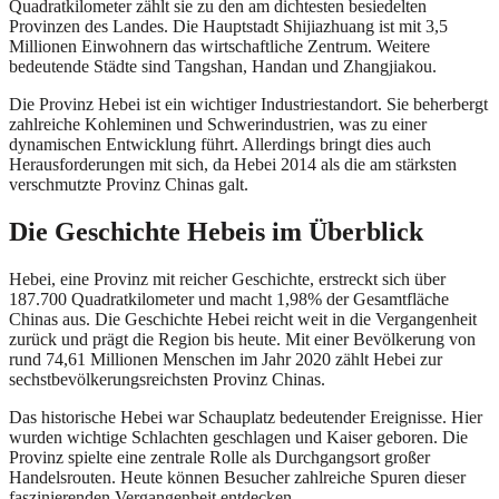
Quadratkilometer zählt sie zu den am dichtesten besiedelten
Provinzen des Landes. Die Hauptstadt Shijiazhuang ist mit 3,5
Millionen Einwohnern das wirtschaftliche Zentrum. Weitere
bedeutende Städte sind Tangshan, Handan und Zhangjiakou.
Die Provinz Hebei ist ein wichtiger Industriestandort. Sie beherbergt
zahlreiche Kohleminen und Schwerindustrien, was zu einer
dynamischen Entwicklung führt. Allerdings bringt dies auch
Herausforderungen mit sich, da Hebei 2014 als die am stärksten
verschmutzte Provinz Chinas galt.
Die Geschichte Hebeis im Überblick
Hebei, eine Provinz mit reicher Geschichte, erstreckt sich über
187.700 Quadratkilometer und macht 1,98% der Gesamtfläche
Chinas aus. Die Geschichte Hebei reicht weit in die Vergangenheit
zurück und prägt die Region bis heute. Mit einer Bevölkerung von
rund 74,61 Millionen Menschen im Jahr 2020 zählt Hebei zur
sechstbevölkerungsreichsten Provinz Chinas.
Das historische Hebei war Schauplatz bedeutender Ereignisse. Hier
wurden wichtige Schlachten geschlagen und Kaiser geboren. Die
Provinz spielte eine zentrale Rolle als Durchgangsort großer
Handelsrouten. Heute können Besucher zahlreiche Spuren dieser
faszinierenden Vergangenheit entdecken.