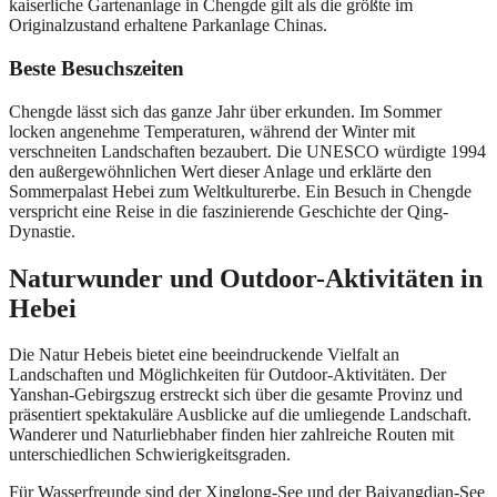
kaiserliche Gartenanlage in Chengde gilt als die größte im
Originalzustand erhaltene Parkanlage Chinas.
Beste Besuchszeiten
Chengde lässt sich das ganze Jahr über erkunden. Im Sommer
locken angenehme Temperaturen, während der Winter mit
verschneiten Landschaften bezaubert. Die UNESCO würdigte 1994
den außergewöhnlichen Wert dieser Anlage und erklärte den
Sommerpalast Hebei zum Weltkulturerbe. Ein Besuch in Chengde
verspricht eine Reise in die faszinierende Geschichte der Qing-
Dynastie.
Naturwunder und Outdoor-Aktivitäten in
Hebei
Die Natur Hebeis bietet eine beeindruckende Vielfalt an
Landschaften und Möglichkeiten für Outdoor-Aktivitäten. Der
Yanshan-Gebirgszug erstreckt sich über die gesamte Provinz und
präsentiert spektakuläre Ausblicke auf die umliegende Landschaft.
Wanderer und Naturliebhaber finden hier zahlreiche Routen mit
unterschiedlichen Schwierigkeitsgraden.
Für Wasserfreunde sind der Xinglong-See und der Baiyangdian-See