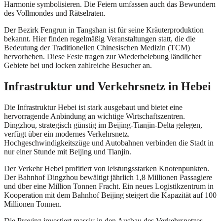
Harmonie symbolisieren. Die Feiern umfassen auch das Bewundern
des Vollmondes und Rätselraten.
Der Bezirk Fengrun in Tangshan ist für seine Kräuterproduktion
bekannt. Hier finden regelmäßig Veranstaltungen statt, die die
Bedeutung der Traditionellen Chinesischen Medizin (TCM)
hervorheben. Diese Feste tragen zur Wiederbelebung ländlicher
Gebiete bei und locken zahlreiche Besucher an.
Infrastruktur und Verkehrsnetz in Hebei
Die Infrastruktur Hebei ist stark ausgebaut und bietet eine
hervorragende Anbindung an wichtige Wirtschaftszentren.
Dingzhou, strategisch günstig im Beijing-Tianjin-Delta gelegen,
verfügt über ein modernes Verkehrsnetz.
Hochgeschwindigkeitszüge und Autobahnen verbinden die Stadt in
nur einer Stunde mit Beijing und Tianjin.
Der Verkehr Hebei profitiert von leistungsstarken Knotenpunkten.
Der Bahnhof Dingzhou bewältigt jährlich 1,8 Millionen Passagiere
und über eine Million Tonnen Fracht. Ein neues Logistikzentrum in
Kooperation mit dem Bahnhof Beijing steigert die Kapazität auf 100
Millionen Tonnen.
Die Provinz investiert massiv in den Ausbau des Verkehrsnetzes.