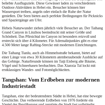
beliebte Ausflugsziele. Diese Gewässer laden zu verschiedenen
Outdoor-Aktivitäten in Hebei ein. Besucher können hier
Wassersport treiben, angeln oder einfach die Ruhe der Natur
genießen. Die Seen bieten auch perfekte Bedingungen für Picknicks
und Spaziergänge am Ufer.
Hebeis Naturwunder ziehen jährlich viele Besucher an. Der Taihang
Grand Canyon in Linzhou beeindruckt mit seiner Größe und
Schönheit. Das Pfirsichtal im Canyon ist besonders reizvoll und
erstreckt sich über 4 Kilometer. Für Adrenalinjunkies gibt es eine
4.500 Meter lange Rafting-Strecke mit modernen Einrichtungen.
Die Taihang Tianlu, auch als Himmelsstraße bekannt, bietet auf
einer Länge von etwa 30 Kilometern atemberaubende Ausblicke auf
das Gebirge. Naturfreunde können im Taiji Eisberg alte Bäume,
Vögel und Schneehasen beobachten. Das Xianxia Tal lockt mit
erstklassigen Wander- und Fotomöglichkeiten.
Tangshan: Vom Erdbeben zur modernen
Industriestadt
Tangshan, eine der bedeutendsten Städte in Hebei, hat eine bewegte
Geschichte. Das verheerende Erdbeben von 1976 forderte ein
Viertel der Bevölkerung und zerstörte die Stadt fast vollständig.