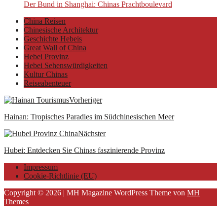
Der Bund in Shanghai: Chinas Prachtboulevard
China Reisen
Chinesische Architektur
Geschichte Hebeis
Great Wall of China
Hebei Provinz
Hebei Sehenswürdigkeiten
Kultur Chinas
Reiseabenteuer
Vorheriger
Hainan: Tropisches Paradies im Südchinesischen Meer
Nächster
Hubei: Entdecken Sie Chinas faszinierende Provinz
Impressum
Cookie-Richtlinie (EU)
Copyright © 2026 | MH Magazine WordPress Theme von
MH
Themes