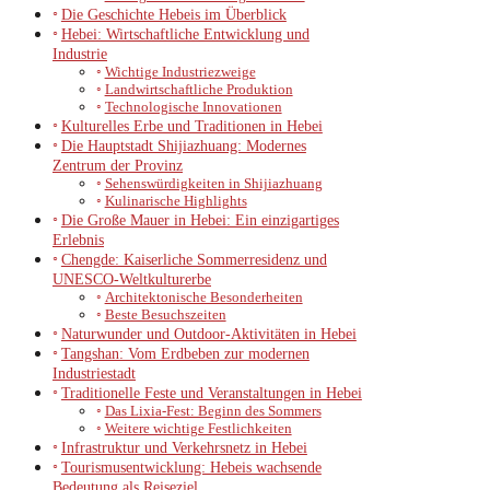
Die Geschichte Hebeis im Überblick
Hebei: Wirtschaftliche Entwicklung und
Industrie
Wichtige Industriezweige
Landwirtschaftliche Produktion
Technologische Innovationen
Kulturelles Erbe und Traditionen in Hebei
Die Hauptstadt Shijiazhuang: Modernes
Zentrum der Provinz
Sehenswürdigkeiten in Shijiazhuang
Kulinarische Highlights
Die Große Mauer in Hebei: Ein einzigartiges
Erlebnis
Chengde: Kaiserliche Sommerresidenz und
UNESCO-Weltkulturerbe
Architektonische Besonderheiten
Beste Besuchszeiten
Naturwunder und Outdoor-Aktivitäten in Hebei
Tangshan: Vom Erdbeben zur modernen
Industriestadt
Traditionelle Feste und Veranstaltungen in Hebei
Das Lixia-Fest: Beginn des Sommers
Weitere wichtige Festlichkeiten
Infrastruktur und Verkehrsnetz in Hebei
Tourismusentwicklung: Hebeis wachsende
Bedeutung als Reiseziel