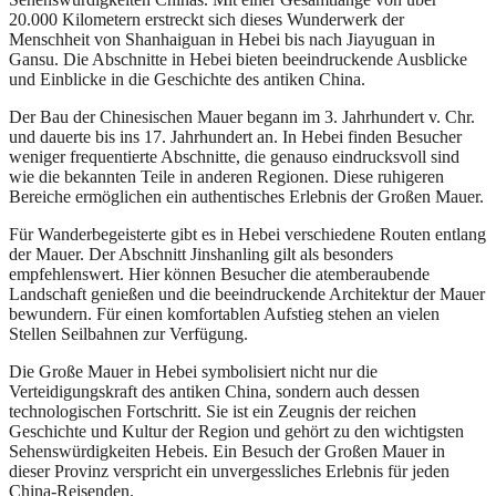
20.000 Kilometern erstreckt sich dieses Wunderwerk der
Menschheit von Shanhaiguan in Hebei bis nach Jiayuguan in
Gansu. Die Abschnitte in Hebei bieten beeindruckende Ausblicke
und Einblicke in die Geschichte des antiken China.
Der Bau der Chinesischen Mauer begann im 3. Jahrhundert v. Chr.
und dauerte bis ins 17. Jahrhundert an. In Hebei finden Besucher
weniger frequentierte Abschnitte, die genauso eindrucksvoll sind
wie die bekannten Teile in anderen Regionen. Diese ruhigeren
Bereiche ermöglichen ein authentisches Erlebnis der Großen Mauer.
Für Wanderbegeisterte gibt es in Hebei verschiedene Routen entlang
der Mauer. Der Abschnitt Jinshanling gilt als besonders
empfehlenswert. Hier können Besucher die atemberaubende
Landschaft genießen und die beeindruckende Architektur der Mauer
bewundern. Für einen komfortablen Aufstieg stehen an vielen
Stellen Seilbahnen zur Verfügung.
Die Große Mauer in Hebei symbolisiert nicht nur die
Verteidigungskraft des antiken China, sondern auch dessen
technologischen Fortschritt. Sie ist ein Zeugnis der reichen
Geschichte und Kultur der Region und gehört zu den wichtigsten
Sehenswürdigkeiten Hebeis. Ein Besuch der Großen Mauer in
dieser Provinz verspricht ein unvergessliches Erlebnis für jeden
China-Reisenden.