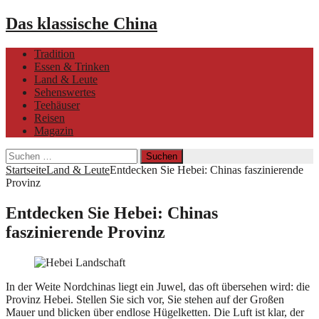
Das klassische China
Tradition
Essen & Trinken
Land & Leute
Sehenswertes
Teehäuser
Reisen
Magazin
Suchen
nach:
Startseite
Land & Leute
Entdecken Sie Hebei: Chinas faszinierende
Provinz
Entdecken Sie Hebei: Chinas
faszinierende Provinz
In der Weite Nordchinas liegt ein Juwel, das oft übersehen wird: die
Provinz Hebei. Stellen Sie sich vor, Sie stehen auf der Großen
Mauer und blicken über endlose Hügelketten. Die Luft ist klar, der