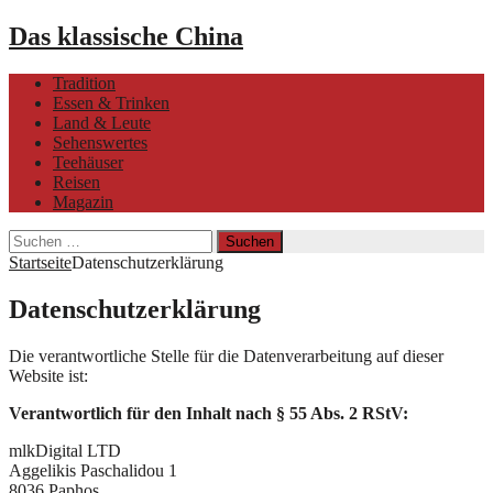
Das klassische China
Tradition
Essen & Trinken
Land & Leute
Sehenswertes
Teehäuser
Reisen
Magazin
Suchen
nach:
Startseite
Datenschutzerklärung
Datenschutzerklärung
Die verantwortliche Stelle für die Datenverarbeitung auf dieser
Website ist:
Verantwortlich für den Inhalt nach § 55 Abs. 2 RStV:
mlkDigital LTD
Aggelikis Paschalidou 1
8036 Paphos,