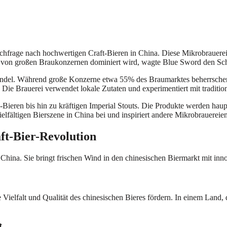
rage nach hochwertigen Craft-Bieren in China. Diese Mikrobrauerei se
 von großen Braukonzernen dominiert wird, wagte Blue Sword den Schritt
andel. Während große Konzerne etwa 55% des Braumarktes beherrschen,
 Die Brauerei verwendet lokale Zutaten und experimentiert mit traditio
n-Bieren bis hin zu kräftigen Imperial Stouts. Die Produkte werden hau
ielfältigen Bierszene in China bei und inspiriert andere Mikrobrauerei
ft-Bier-Revolution
 China. Sie bringt frischen Wind in den chinesischen Biermarkt mit in
ielfalt und Qualität des chinesischen Bieres fördern. In einem Land, da
t