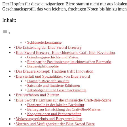
Der Hopfen für diese einzigartigen Biere stammt nicht nur aus loka
Geschmacksprofil, das von leichten, fruchtigen Noten bis hin zu inte
Inhalt:
Schlüsselerkenntnisse
Die Entstehung der Blue Sword Brewery
Blue Sword Brewery: Eine chinesische Craft-Bier-Revolution
Gründungsgeschichte und Vision
Einzigartige Positionierung im chinesischen Biermarkt
Brauereiphilosophie
Das Brauereikonzept: Tradition trifft Innovation
Biervielfalt und Spezialitäten von Blue Sword
Flagship-Biere der Brauerei
Saisonale und limitierte Editionen
Alkoholgehalt und Geschmacksprofile
Brauverfahren und Zutaten
Blue Sword’s Einfluss auf die chinesische Craft-Bier-Szene
Pionierrolle in der lokalen Bierkultur
Beitrag zur Entwicklung des Craft-Bier-Marktes
Kooperationen und Partnerschaften
Verkostungserlebnis und Biergartenkultur
Vertrieb und Verfügbarkeit der Blue Sword Biere