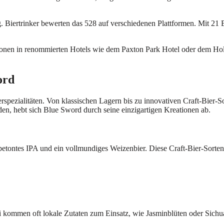
. Biertrinker bewerten das 528 auf verschiedenen Plattformen. Mit 21
ationen in renommierten Hotels wie dem Paxton Park Hotel oder dem H
ord
pezialitäten. Von klassischen Lagern bis zu innovativen Craft-Bier-So
den, hebt sich Blue Sword durch seine einzigartigen Kreationen ab.
betontes IPA und ein vollmundiges Weizenbier. Diese Craft-Bier-Sorten
i kommen oft lokale Zutaten zum Einsatz, wie Jasminblüten oder Sichuan