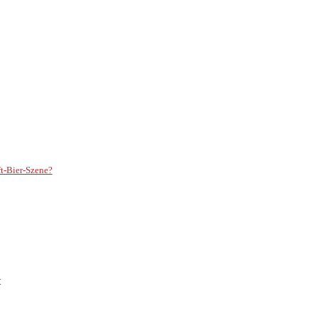
ft-Bier-Szene?
t