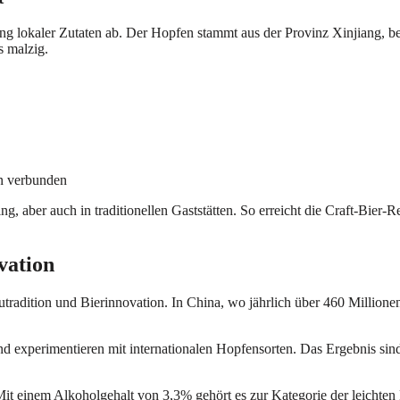
g lokaler Zutaten ab. Der Hopfen stammt aus der Provinz Xinjiang, bek
s malzig.
en verbunden
, aber auch in traditionellen Gaststätten. So erreicht die Craft-Bier-
vation
adition und Bierinnovation. In China, wo jährlich über 460 Millionen 
 experimentieren mit internationalen Hopfensorten. Das Ergebnis sind 
it einem Alkoholgehalt von 3,3% gehört es zur Kategorie der leichten Bi