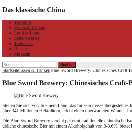
Das klassische China
Tradition
Essen & Trinken
Land & Leute
Sehenswertes
Teehäuser
Reisen
Magazin
Suchen
nach:
Startseite
Essen & Trinken
Blue Sword Brewery: Chinesisches Craft-Bi
Blue Sword Brewery: Chinesisches Craft-B
Stellen Sie sich vor: In einem Land, das für sein massenhergestelltes
über 341 Millionen Hektolitern, erlebt einen unerwarteten Wandel. Inm
Die Blue Sword Brewery vereint gekonnt traditionelle chinesische Br
übliche chinesische Bier mit einem Alkoholgehalt von 3-3,6%, bietet 